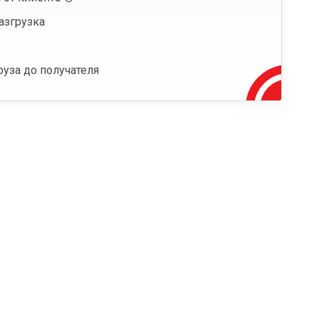
азгрузка
руза до получателя