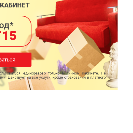
 КАБИНЕТ
од*
T15
ваться
льзоваться единоразово только в личном кабинете. Не
ми. Действует на все услуги, кроме страхования и платного