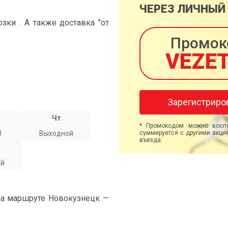
ЧЕРЕЗ ЛИЧНЫЙ
ки . А также доставка "от
Промок
VEZE
Зарегистриро
Чт
* Промокодом можно воспо
0
Выходной
суммируется с другими акция
въезда.
ой
на маршруте Новокузнецк —