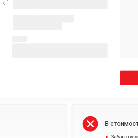
В стоимост
Забор груза