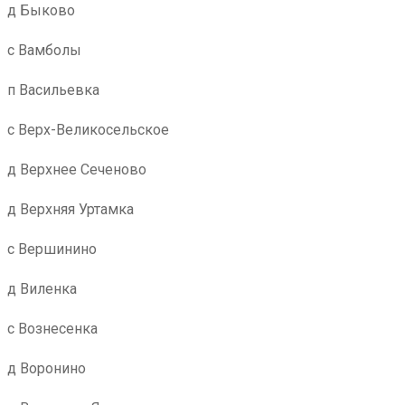
д Быково
с Вамболы
п Васильевка
с Верх-Великосельское
д Верхнее Сеченово
д Верхняя Уртамка
с Вершинино
д Виленка
с Вознесенка
д Воронино