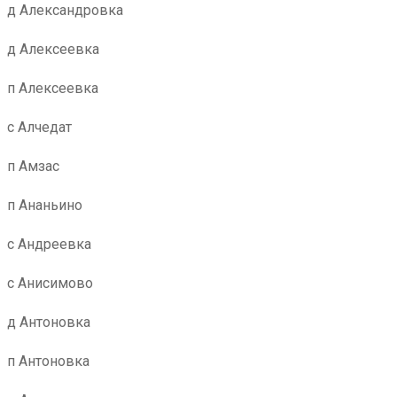
д Александровка
д Алексеевка
п Алексеевка
с Алчедат
п Амзас
п Ананьино
с Андреевка
с Анисимово
д Антоновка
п Антоновка