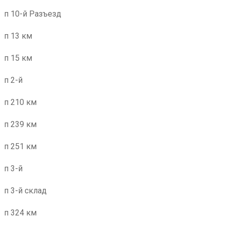
п 10-й Разъезд
п 13 км
п 15 км
п 2-й
п 210 км
п 239 км
п 251 км
п 3-й
п 3-й склад
п 324 км