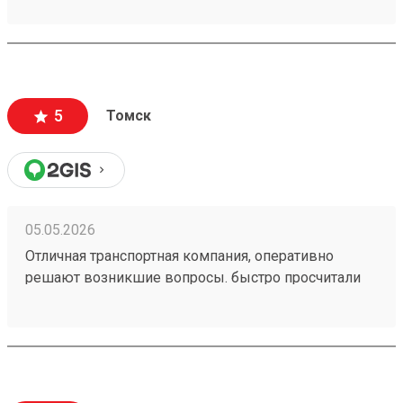
предоставили хорошую скидку, спасибо
менеджеру Татьяне
5
Томск
05.05.2026
Отличная транспортная компания, оперативно
решают возникшие вопросы. быстро просчитали
стоимость и привезли в оговоренные сроки. заказ
№260328762. сравнивал цены с другими ТК, тут
дешевле.