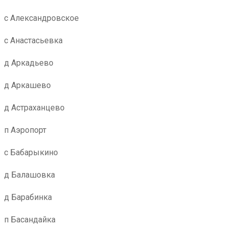
с Александровское
с Анастасьевка
д Аркадьево
д Аркашево
д Астраханцево
п Аэропорт
с Бабарыкино
д Балашовка
д Барабинка
п Басандайка