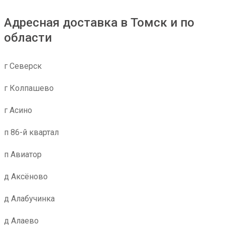
Адресная доставка в Томск и по
области
г Северск
г Колпашево
г Асино
п 86-й квартал
п Авиатор
д Аксёново
д Алабучинка
д Алаево