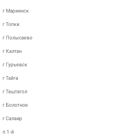
г Мариинск
г Топки
г Полысаево
г Калтан
г Гурьевск
г Тайга
г Таштагол
г Болотное
г Салаир
п 1-й