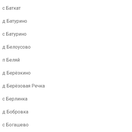
с Баткат
д Батурино
с Батурино
д Белоусово
п Беляй
д Берёзкино
д Берёзовая Речка
с Берлинка
д Бобровка
с Богашево