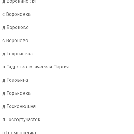
д Воронино-Яя
с Вороновка
д Вороново
с Вороново
д Георгиевка
п Гидрогеологическая Партия
д Головина
д Горьковка
д Госконюшня
п Госсортучасток
с Громышевка