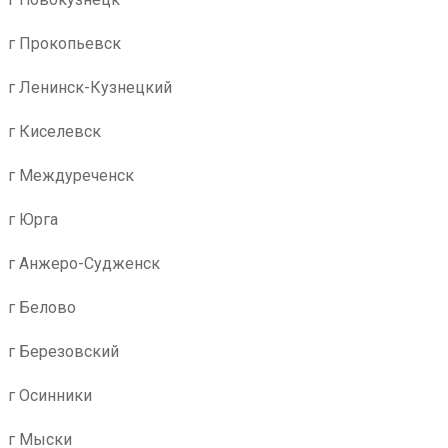
г Прокопьевск
г Ленинск-Кузнецкий
г Киселевск
г Междуреченск
г Юрга
г Анжеро-Судженск
г Белово
г Березовский
г Осинники
г Мыски