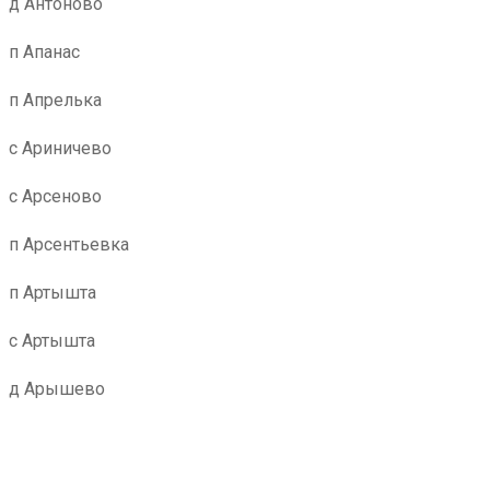
д Антоново
п Апанас
п Апрелька
с Ариничево
с Арсеново
п Арсентьевка
п Артышта
с Артышта
д Арышево