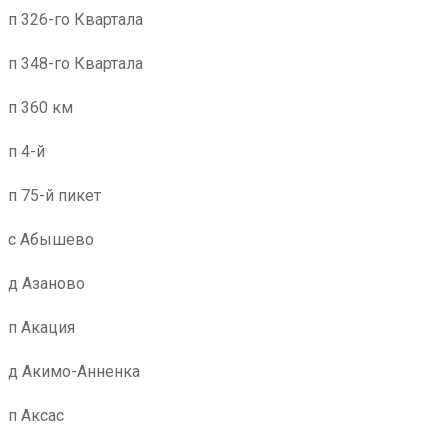
п 326-го Квартала
п 348-го Квартала
п 360 км
п 4-й
п 75-й пикет
с Абышево
д Азаново
п Акация
д Акимо-Анненка
п Аксас