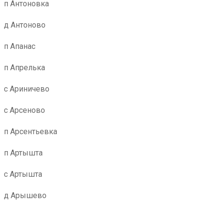
п Антоновка
д Антоново
п Апанас
п Апрелька
с Ариничево
с Арсеново
п Арсентьевка
п Артышта
с Артышта
д Арышево