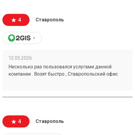
4
Ставрополь
12.05.2026
Несколько раз пользовался услугами данной
компании . Возят быстро , Ставропольский офис
проблем не доставлял . Московские сотрудники
иногда косячат , но благодаря беседам со службой
поддержки все решается . Заказ № 260425670
4
Ставрополь