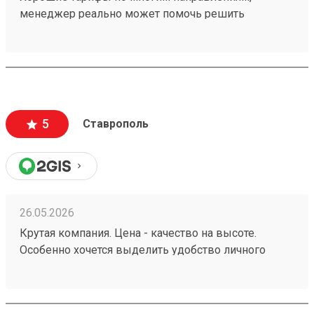
менеджер реально может помочь решить
проблемную ситуацию. По грузу 260603693
предоставили хорошую скидку, спасибо
менеджеру Татьяне
5
Ставрополь
26.05.2026
Крутая компания. Цена - качество на высоте.
Особенно хочется выделить удобство личного
кабинета. № груза : 260252982