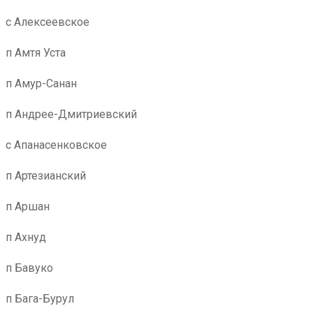
с Алексеевское
п Амтя Уста
п Амур-Санан
п Андрее-Дмитриевский
с Апанасенковское
п Артезианский
п Аршан
п Ахнуд
п Бавуко
п Бага-Бурул