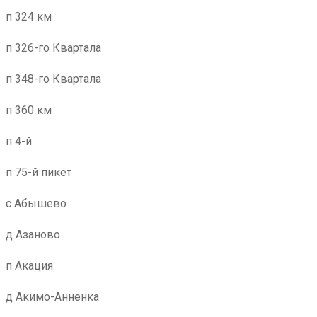
п 324 км
п 326-го Квартала
п 348-го Квартала
п 360 км
п 4-й
п 75-й пикет
с Абышево
д Азаново
п Акация
д Акимо-Анненка