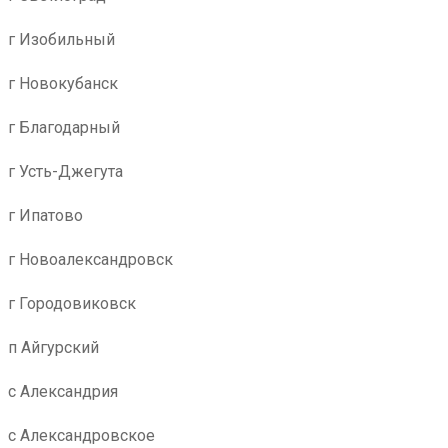
г Изобильный
г Новокубанск
г Благодарный
г Усть-Джегута
г Ипатово
г Новоалександровск
г Городовиковск
п Айгурский
с Александрия
с Александровское