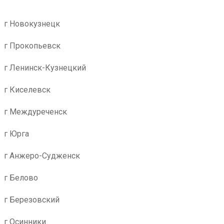
г Новокузнецк
г Прокопьевск
г Ленинск-Кузнецкий
г Киселевск
г Междуреченск
г Юрга
г Анжеро-Судженск
г Белово
г Березовский
г Осинники