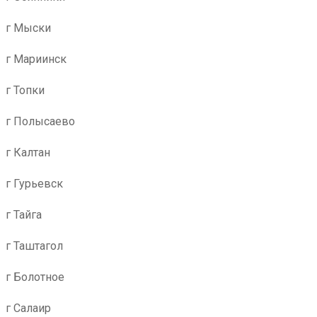
г Мыски
г Мариинск
г Топки
г Полысаево
г Калтан
г Гурьевск
г Тайга
г Таштагол
г Болотное
г Салаир