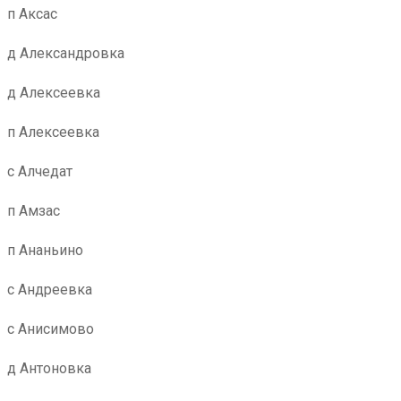
п Аксас
д Александровка
д Алексеевка
п Алексеевка
с Алчедат
п Амзас
п Ананьино
с Андреевка
с Анисимово
д Антоновка