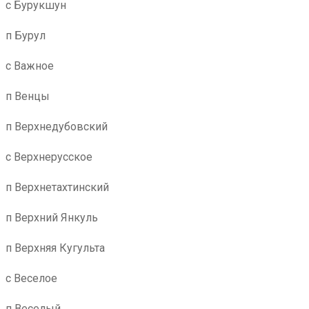
с Бурукшун
п Бурул
с Важное
п Венцы
п Верхнедубовский
с Верхнерусское
п Верхнетахтинский
п Верхний Янкуль
п Верхняя Кугульта
с Веселое
п Веселый