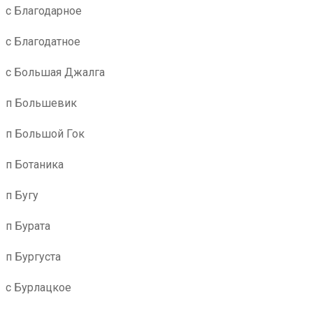
с Благодарное
с Благодатное
с Большая Джалга
п Большевик
п Большой Гок
п Ботаника
п Бугу
п Бурата
п Бургуста
с Бурлацкое