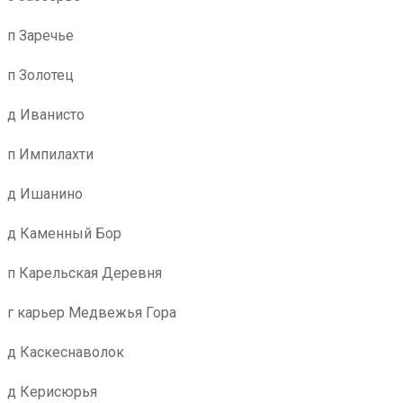
п Заречье
п Золотец
д Иванисто
п Импилахти
д Ишанино
д Каменный Бор
п Карельская Деревня
г карьер Медвежья Гора
д Каскеснаволок
д Керисюрья