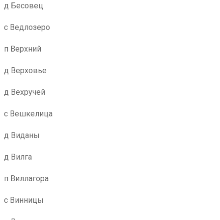
д Бесовец
с Ведлозеро
п Верхний
д Верховье
д Вехручей
с Вешкелица
д Виданы
д Вилга
п Виллагора
с Винницы