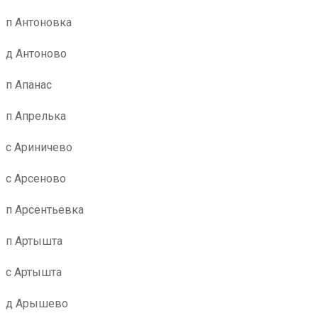
п Антоновка
д Антоново
п Апанас
п Апрелька
с Ариничево
с Арсеново
п Арсентьевка
п Артышта
с Артышта
д Арышево