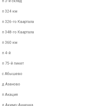
п 3-й склад
п 324 км
п 326-го Квартала
п 348-го Квартала
п 360 км
п 4-й
п 75-й пикет
с Абышево
д Азаново
п Акация
д Акимо-Анненка