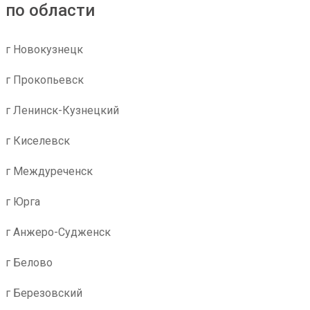
по области
г Новокузнецк
г Прокопьевск
г Ленинск-Кузнецкий
г Киселевск
г Междуреченск
г Юрга
г Анжеро-Судженск
г Белово
г Березовский