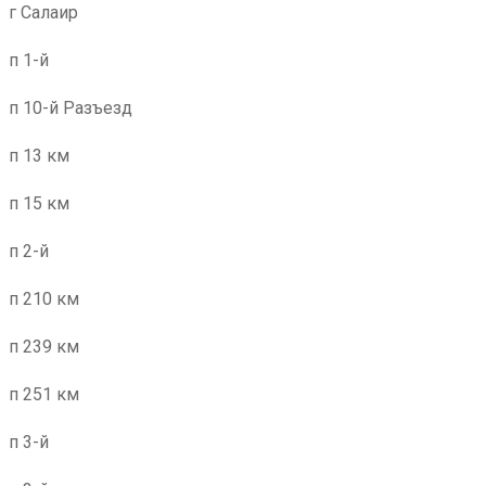
г Салаир
п 1-й
п 10-й Разъезд
п 13 км
п 15 км
п 2-й
п 210 км
п 239 км
п 251 км
п 3-й