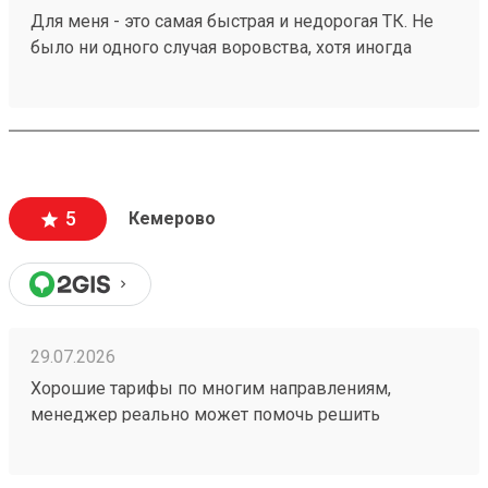
Для меня - это самая быстрая и недорогая ТК. Не
было ни одного случая воровства, хотя иногда
коробки раскрывались самостоятельно и можно
было что-то вытащить. Я доволен полностью.
Рекомендую! Заказ №260696916 доставлен за 1(!)
день.
5
Кемерово
29.07.2026
Хорошие тарифы по многим направлениям,
менеджер реально может помочь решить
проблемную ситуацию. По грузу 260603693
предоставили хорошую скидку, спасибо