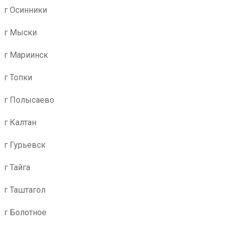
г Осинники
г Мыски
г Мариинск
г Топки
г Полысаево
г Калтан
г Гурьевск
г Тайга
г Таштагол
г Болотное