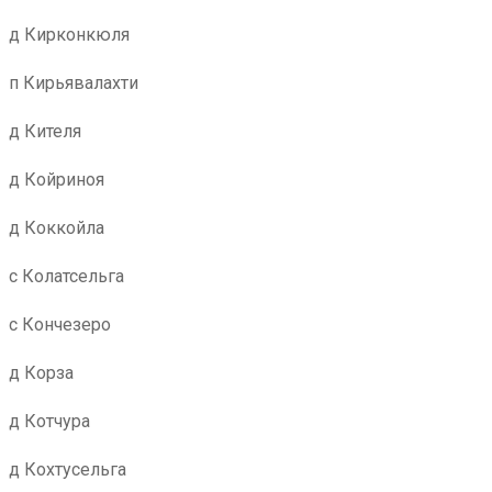
д Кирконкюля
п Кирьявалахти
д Кителя
д Койриноя
д Коккойла
с Колатсельга
с Кончезеро
д Корза
д Котчура
д Кохтусельга