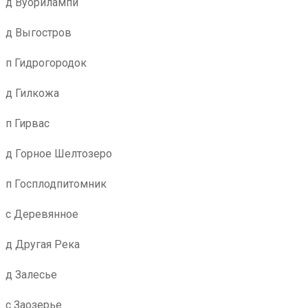
д Вуорилампи
д Выгостров
п Гидрогородок
д Гилкожа
п Гирвас
д Горное Шелтозеро
п Госплодпитомник
с Деревянное
д Другая Река
д Залесье
с Заозерье