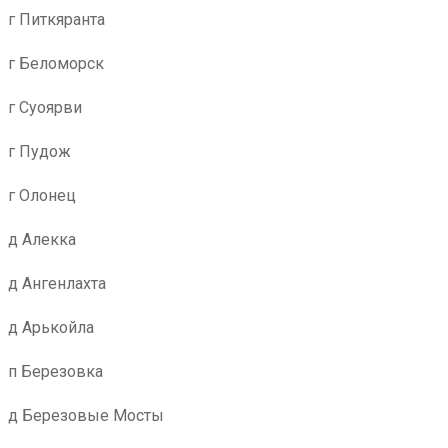
г Питкяранта
г Беломорск
г Суоярви
г Пудож
г Олонец
д Алекка
д Ангенлахта
д Арькойла
п Березовка
д Березовые Мосты