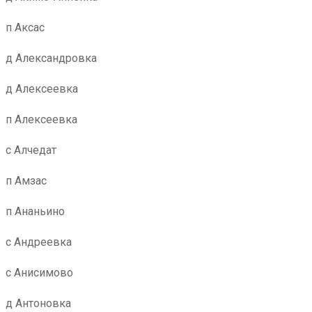
п Аксас
д Александровка
д Алексеевка
п Алексеевка
с Алчедат
п Амзас
п Ананьино
с Андреевка
с Анисимово
д Антоновка