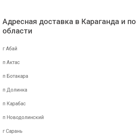
Адресная доставка в Караганда и по
области
г Абай
п Актас
п Ботакара
п Долинка
п Карабас
п Новодолинский
г Сарань