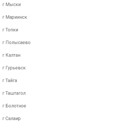
г Мыски
г Мариинск
г Топки
г Полысаево
г Калтан
г Гурьевск
г Тайга
г Таштагол
г Болотное
г Салаир