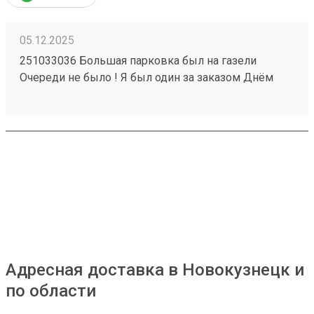
05.12.2025
251033036 Большая парковка был на газели
Очереди не было ! Я был один за заказом Днём
часа в 14 Забрал три груза И один отправил !
Нареканий нет от слова совсем Ближайший года 2
будем сотрудничать ! Что ещё отлично ? Получение
по коду Есть ситуации когда это спасение
Адресная доставка в Новокузнецк и
по области