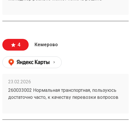
проблемную ситуацию. По грузу 260603693
предоставили хорошую скидку, спасибо
менеджеру Татьяне
4
Кемерово
23.02.2026
260033002 Нормальная транспортная, пользуюсь
достаточно часто, к качеству перевозки вопросов
нет, упаковка всегда целая. Удобно, что получить
можно по коду в приложении и есть оплата в
приложении.