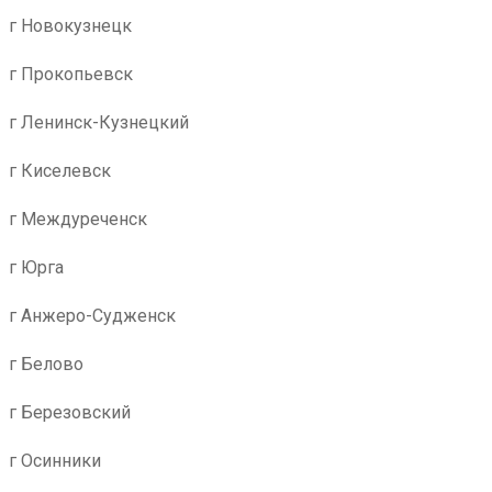
г Новокузнецк
г Прокопьевск
г Ленинск-Кузнецкий
г Киселевск
г Междуреченск
г Юрга
г Анжеро-Судженск
г Белово
г Березовский
г Осинники