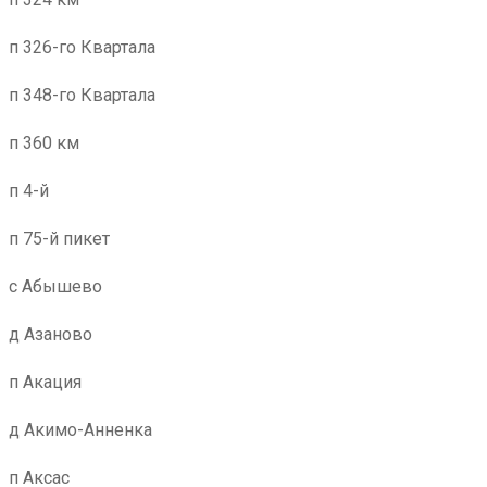
п 326-го Квартала
п 348-го Квартала
п 360 км
п 4-й
п 75-й пикет
с Абышево
д Азаново
п Акация
д Акимо-Анненка
п Аксас