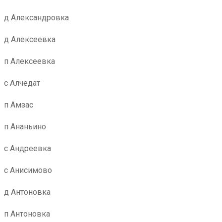
д Александровка
д Алексеевка
п Алексеевка
с Алчедат
п Амзас
п Ананьино
с Андреевка
с Анисимово
д Антоновка
п Антоновка