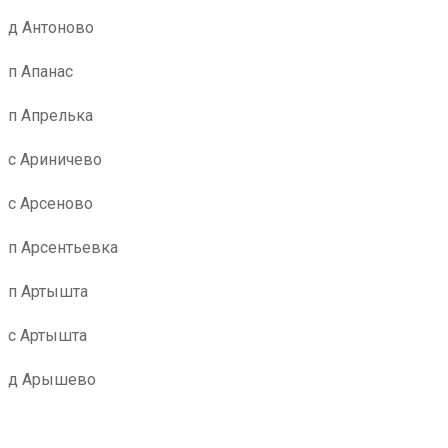
д Антоново
п Апанас
п Апрелька
с Ариничево
с Арсеново
п Арсентьевка
п Артышта
с Артышта
д Арышево