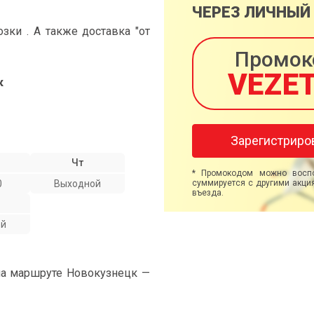
ЧЕРЕЗ ЛИЧНЫЙ
ки . А также доставка "от
Промок
VEZE
к
Зарегистриро
Чт
* Промокодом можно воспо
0
Выходной
суммируется с другими акция
въезда.
ой
на маршруте Новокузнецк —