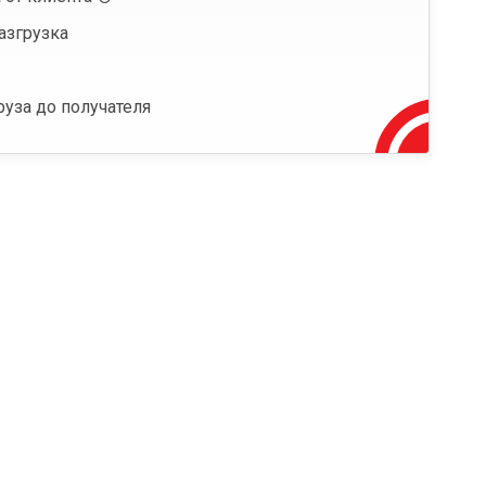
азгрузка
руза до получателя