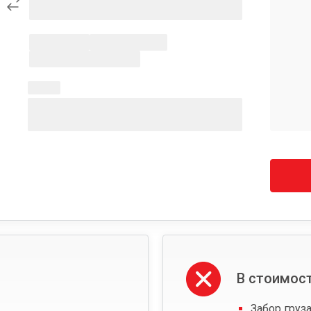
В стоимост
Забор груза