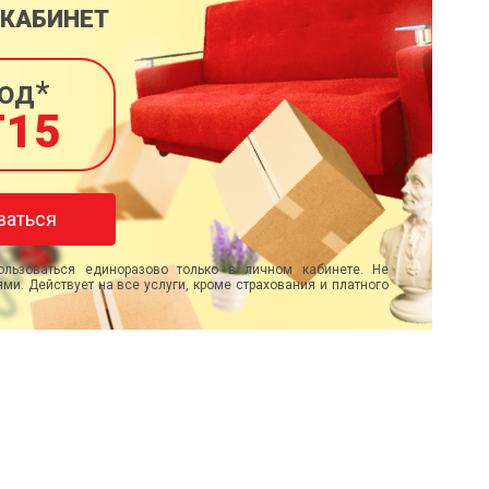
 КАБИНЕТ
од*
T15
ваться
льзоваться единоразово только в личном кабинете. Не
ми. Действует на все услуги, кроме страхования и платного