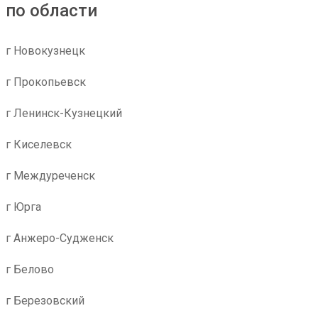
по области
г Новокузнецк
г Прокопьевск
г Ленинск-Кузнецкий
г Киселевск
г Междуреченск
г Юрга
г Анжеро-Судженск
г Белово
г Березовский