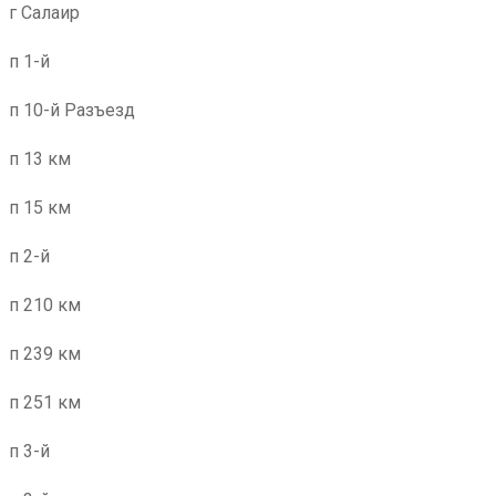
г Салаир
п 1-й
п 10-й Разъезд
п 13 км
п 15 км
п 2-й
п 210 км
п 239 км
п 251 км
п 3-й