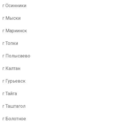
г Осинники
г Мыски
г Мариинск
г Топки
г Полысаево
г Калтан
г Гурьевск
г Тайга
г Таштагол
г Болотное