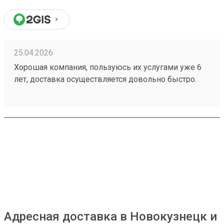
25.04.2026
Хорошая компания, пользуюсь их услугами уже 6
лет, доставка осуществляется довольно быстро.
Время ожидания всегда очень низкое, я бы сказал
что его вообще нет. К сожалению в моем городе
ТК работает только по будням и до 19, как и я,
потому приходится выкручиваться чтобы получить
свой груз. Персонал приветливый. Расположение
хорошее. Но за время моего сотрудничества,
случались неприятные нюансы, например мой
заказ 260373556 был рассчитан по одной
стоимости, но когда он прибыл стоимость
увеличилась, потому выше 4 заезд не поставлю.
Адресная доставка в Новокузнецк и