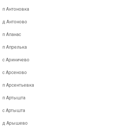
п Антоновка
д Антоново
п Апанас
п Апрелька
с Ариничево
с Арсеново
п Арсентьевка
п Артышта
с Артышта
д Арышево