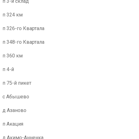
п 3-й склад
п 324 км
п 326-го Квартала
п 348-го Квартала
п 360 км
п 4-й
п 75-й пикет
с Абышево
д Азаново
п Акация
д Акимо-Анненка