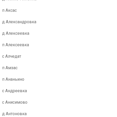
п Аксас
д Александровка
д Алексеевка
п Алексеевка
с Алчедат
п Амзас
п Ананьино
с Андреевка
с Анисимово
д Антоновка