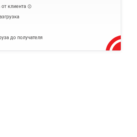
 от клиента
азгрузка
руза до получателя