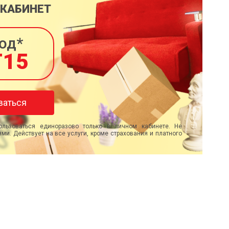
 КАБИНЕТ
од*
T15
ваться
льзоваться единоразово только в личном кабинете. Не
ми. Действует на все услуги, кроме страхования и платного