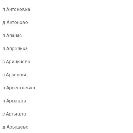
п Антоновка
д Антоново
п Апанас
п Апрелька
с Ариничево
с Арсеново
п Арсентьевка
п Артышта
с Артышта
д Арышево