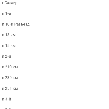
г Салаир
п 1-й
п 10-й Разъезд
п 13 км
п 15 км
п 2-й
п 210 км
п 239 км
п 251 км
п 3-й