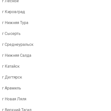
г Лесной
г Кировград
г Нижняя Тура
г Сысерть
г Среднеуральск
г Нижняя Салда
г Катайск
г Дегтярск
г Арамиль
г Новая Ляля
г Верхний Тагил