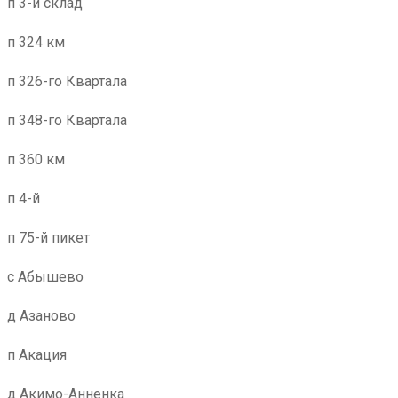
п 3-й склад
п 324 км
п 326-го Квартала
п 348-го Квартала
п 360 км
п 4-й
п 75-й пикет
с Абышево
д Азаново
п Акация
д Акимо-Анненка