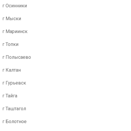
г Осинники
г Мыски
г Мариинск
г Топки
г Полысаево
г Калтан
г Гурьевск
г Тайга
г Таштагол
г Болотное