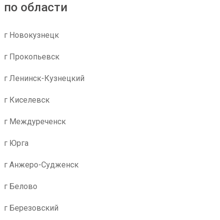
по области
г Новокузнецк
г Прокопьевск
г Ленинск-Кузнецкий
г Киселевск
г Междуреченск
г Юрга
г Анжеро-Судженск
г Белово
г Березовский