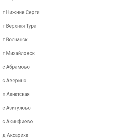
г Нижние Серги
г Верхняя Тура
г Волчанск
г Михайловск
с Абрамово
с Аверино
п Азиатская
с Азигулово
с Акинфиево
д Аксариха