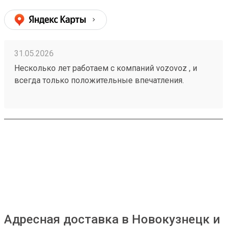
31.05.2026
Несколько лет работаем с компаний vozovoz , и
всегда только положительные впечатления.
Особенно хотелось бы отметить скорость доставки,
удобное приложение и чат бот в telegram , где
можно посмотреть всю интересующую
информацию , а также вежливый и отзывчивый
персонал. Груз всегда доставляется в целости и
сохранности , и сотрудники аккуратны при загрузке
, выгрузке 🙌🏻 Заказ 260502771
Адресная доставка в Новокузнецк и