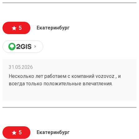
плохого и неприятного момента не могу вспомнить.
5
Екатеринбург
31.05.2026
Несколько лет работаем с компаний vozovoz , и
всегда только положительные впечатления.
Особенно хотелось бы отметить скорость доставки,
удобное приложение и чат бот в telegram , где
можно посмотреть всю интересующую
информацию , а также вежливый и отзывчивый
персонал. Груз всегда доставляется в целости и
сохранности , и сотрудники аккуратны при загрузке
5
Екатеринбург
, выгрузке 🙌🏻 Заказ 260502771