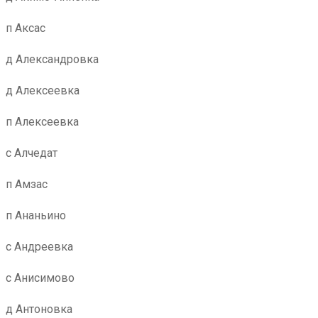
п Аксас
д Александровка
д Алексеевка
п Алексеевка
с Алчедат
п Амзас
п Ананьино
с Андреевка
с Анисимово
д Антоновка