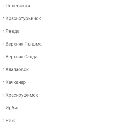
г Полевской
г Краснотурьинск
г Ревда
г Верхняя Пышма
г Верхняя Салда
г Алапаевск
г Качканар
г Красноуфимск
г Ирбит
г Реж