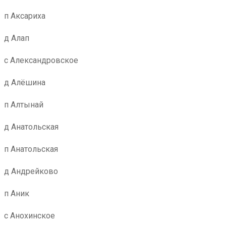
п Аксариха
д Алап
с Александровское
д Алёшина
п Алтынай
д Анатольская
п Анатольская
д Андрейково
п Аник
с Анохинское