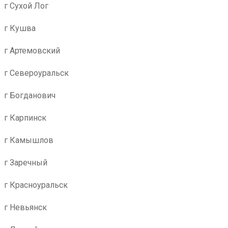
г Сухой Лог
г Кушва
г Артемовский
г Североуральск
г Богданович
г Карпинск
г Камышлов
г Заречный
г Красноуральск
г Невьянск