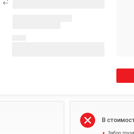
В стоимост
Забор груза