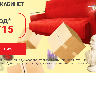
 КАБИНЕТ
од*
T15
ваться
льзоваться единоразово только в личном кабинете. Не
ми. Действует на все услуги, кроме страхования и платного