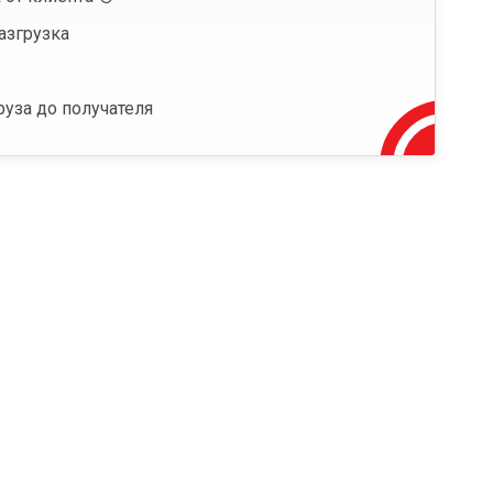
азгрузка
руза до получателя