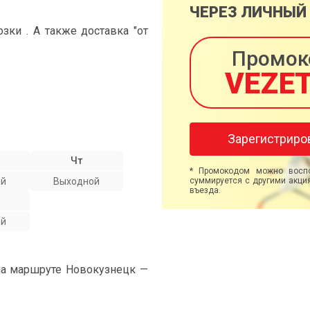
ЧЕРЕЗ ЛИЧНЫЙ
ки . А также доставка "от
Промок
VEZE
Зарегистриро
Чт
* Промокодом можно воспо
ой
Выходной
суммируется с другими акция
въезда.
ой
на маршруте Новокузнецк —