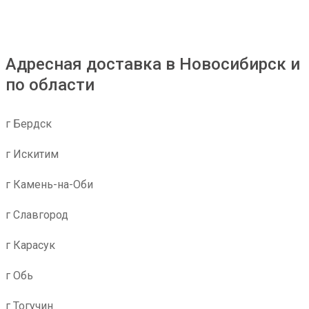
Адресная доставка в Новосибирск и
по области
г Бердск
г Искитим
г Камень-на-Оби
г Славгород
г Карасук
г Обь
г Тогучин