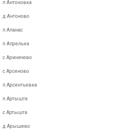
п Антоновка
д Антоново
п Апанас
п Апрелька
с Ариничево
с Арсеново
п Арсентьевка
п Артышта
с Артышта
д Арышево