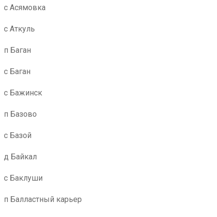
с Асямовка
с Аткуль
п Баган
с Баган
с Бажинск
п Базово
с Базой
д Байкал
с Баклуши
п Балластный карьер