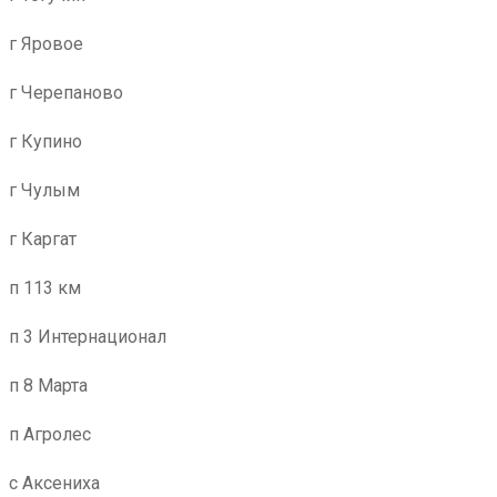
г Яровое
г Черепаново
г Купино
г Чулым
г Каргат
п 113 км
п 3 Интернационал
п 8 Марта
п Агролес
с Аксениха