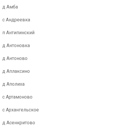
д Амба
с Андреевка
п Антипинский
д Антоновка
д Антоново
д Аплаксино
д Аполиха
с Артамоново
с Архангельское
д Асенкритово