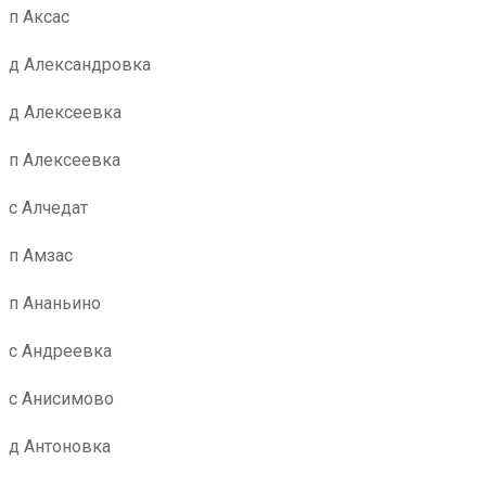
п Аксас
д Александровка
д Алексеевка
п Алексеевка
с Алчедат
п Амзас
п Ананьино
с Андреевка
с Анисимово
д Антоновка