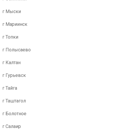
г Мыски
г Мариинск
г Топки
г Полысаево
г Калтан
г Гурьевск
г Тайга
г Таштагол
г Болотное
г Салаир