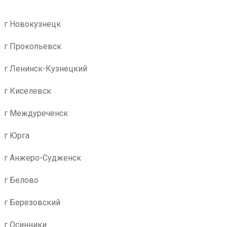
г Новокузнецк
г Прокопьевск
г Ленинск-Кузнецкий
г Киселевск
г Междуреченск
г Юрга
г Анжеро-Судженск
г Белово
г Березовский
г Осинники