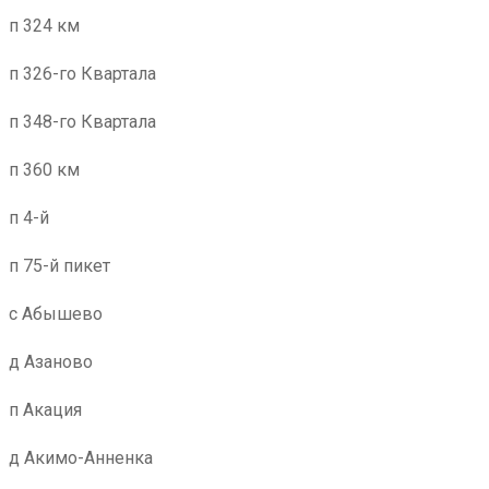
п 324 км
п 326-го Квартала
п 348-го Квартала
п 360 км
п 4-й
п 75-й пикет
с Абышево
д Азаново
п Акация
д Акимо-Анненка