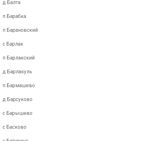
д Балта
п Барабка
п Барановский
с Барлак
п Барлакский
д Барлакуль
п Бармашево
д Барсуково
с Барышево
с Басково
с Батурино