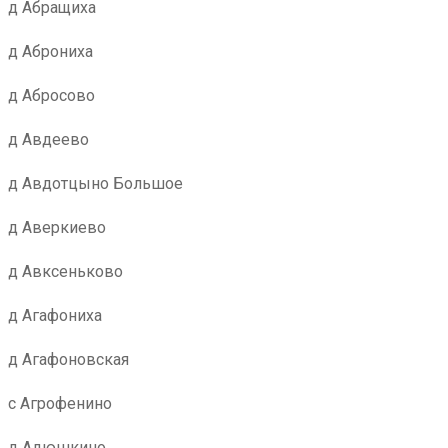
д Абращиха
д Аброниха
д Абросово
д Авдеево
д Авдотцыно Большое
д Аверкиево
д Авксеньково
д Агафониха
д Агафоновская
с Агрофенино
д Адюшкино