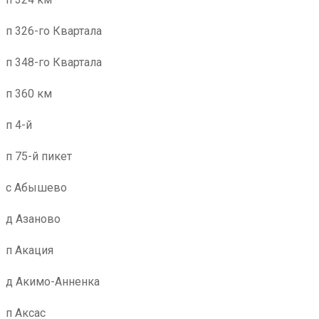
п 326-го Квартала
п 348-го Квартала
п 360 км
п 4-й
п 75-й пикет
с Абышево
д Азаново
п Акация
д Акимо-Анненка
п Аксас