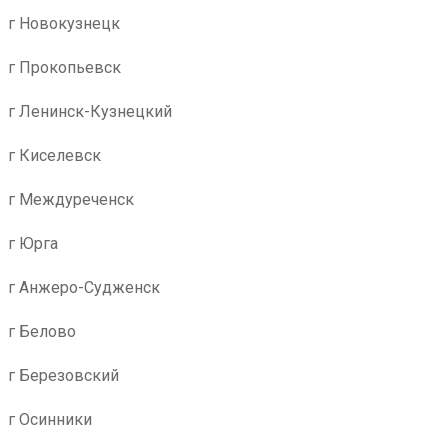
г Новокузнецк
г Прокопьевск
г Ленинск-Кузнецкий
г Киселевск
г Междуреченск
г Юрга
г Анжеро-Судженск
г Белово
г Березовский
г Осинники