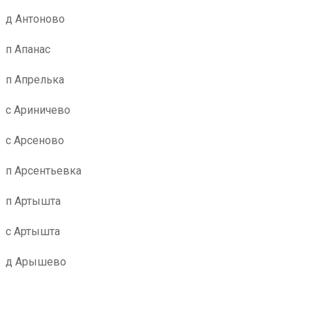
д Антоново
п Апанас
п Апрелька
с Ариничево
с Арсеново
п Арсентьевка
п Артышта
с Артышта
д Арышево