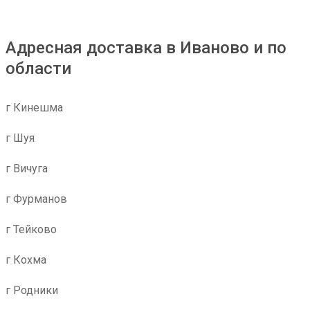
Адресная доставка в Иваново и по
области
г Кинешма
г Шуя
г Вичуга
г Фурманов
г Тейково
г Кохма
г Родники