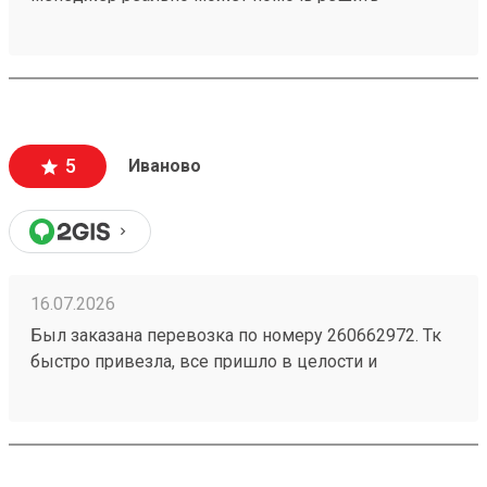
проблемную ситуацию. По грузу 260603693
предоставили хорошую скидку, спасибо
менеджеру Татьяне
5
Иваново
16.07.2026
Был заказана перевозка по номеру 260662972. Тк
быстро привезла, все пришло в целости и
сохранности. Гурз всегда мог видеть где находится,
поддержка работает на все 100. Всегда пользуюсь
только этой транспортной компанией.