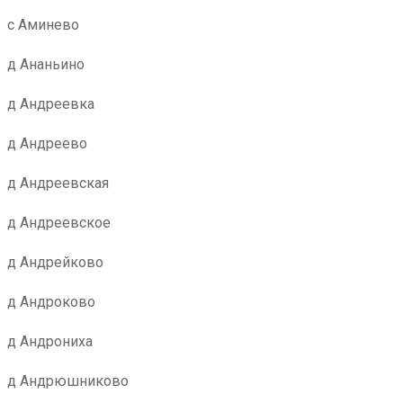
с Аминево
д Ананьино
д Андреевка
д Андреево
д Андреевская
д Андреевское
д Андрейково
д Андроково
д Андрониха
д Андрюшниково