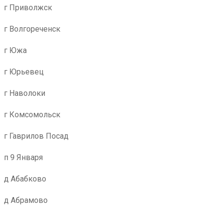
г Приволжск
г Волгореченск
г Южа
г Юрьевец
г Наволоки
г Комсомольск
г Гаврилов Посад
п 9 Января
д Абабково
д Абрамово