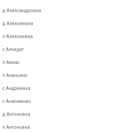
д Александровка
д Алексеевка
п Алексеевка
с Алчедат
п Амзас
п Ананьино
с Андреевка
с Анисимово
д Антоновка
п Антоновка