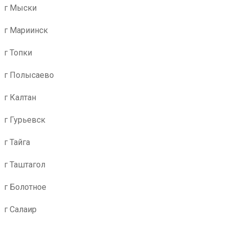
г Мыски
г Мариинск
г Топки
г Полысаево
г Калтан
г Гурьевск
г Тайга
г Таштагол
г Болотное
г Салаир