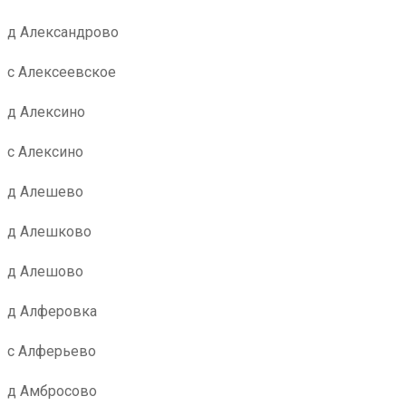
д Александрово
с Алексеевское
д Алексино
с Алексино
д Алешево
д Алешково
д Алешово
д Алферовка
с Алферьево
д Амбросово