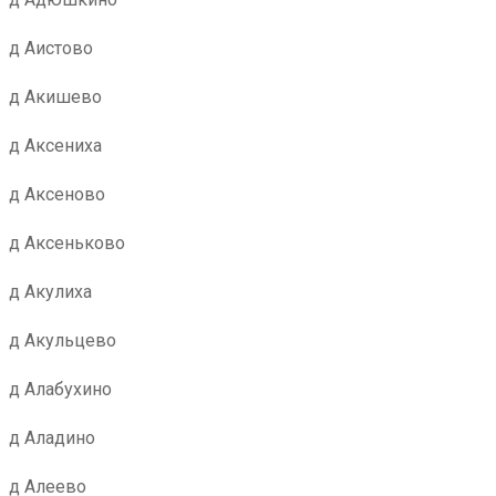
д Аистово
д Акишево
д Аксениха
д Аксеново
д Аксеньково
д Акулиха
д Акульцево
д Алабухино
д Аладино
д Алеево