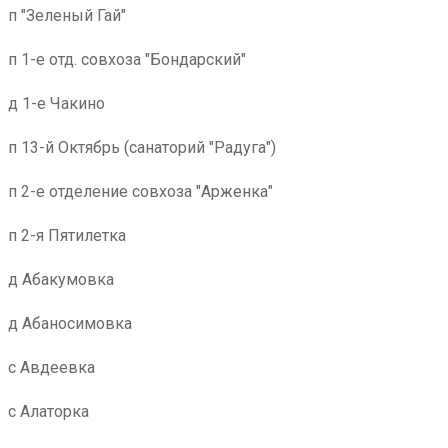
п "Зеленый Гай"
п 1-е отд. совхоза "Бондарский"
д 1-е Чакино
п 13-й Октябрь (санаторий "Радуга")
п 2-е отделение совхоза "Арженка"
п 2-я Пятилетка
д Абакумовка
д Абаносимовка
с Авдеевка
с Алаторка