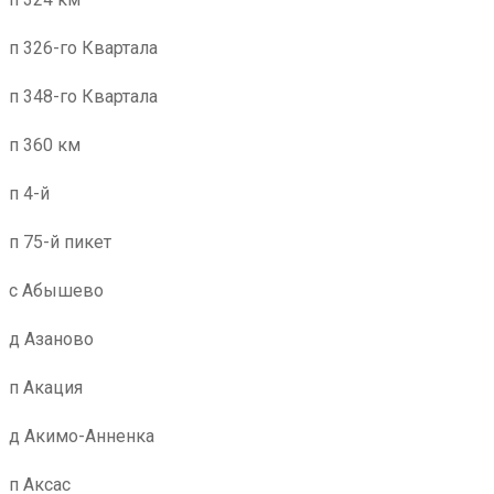
п 326-го Квартала
п 348-го Квартала
п 360 км
п 4-й
п 75-й пикет
с Абышево
д Азаново
п Акация
д Акимо-Анненка
п Аксас