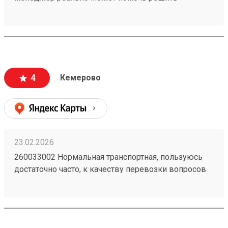
проблемную ситуацию. По грузу 260603693
предоставили хорошую скидку, спасибо
менеджеру Татьяне
4
Кемерово
23.02.2026
260033002 Нормальная транспортная, пользуюсь
достаточно часто, к качеству перевозки вопросов
нет, упаковка всегда целая. Удобно, что получить
можно по коду в приложении и есть оплата в
приложении.