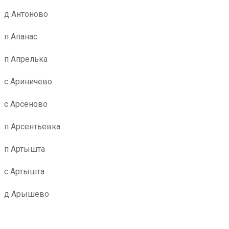
д Антоново
п Апанас
п Апрелька
с Ариничево
с Арсеново
п Арсентьевка
п Артышта
с Артышта
д Арышево