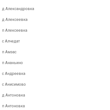
д Александровка
д Алексеевка
п Алексеевка
с Алчедат
п Амзас
п Ананьино
с Андреевка
с Анисимово
д Антоновка
п Антоновка