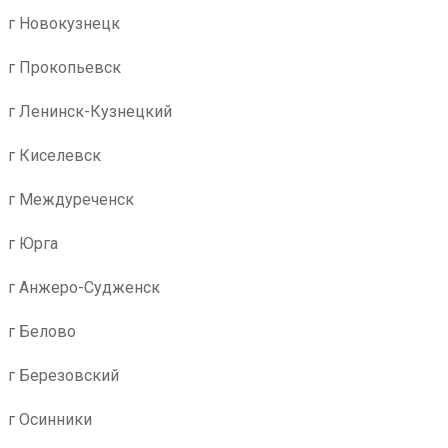
г Новокузнецк
г Прокопьевск
г Ленинск-Кузнецкий
г Киселевск
г Междуреченск
г Юрга
г Анжеро-Судженск
г Белово
г Березовский
г Осинники