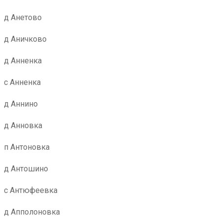
д Анетово
д Аничково
д Анненка
с Анненка
д Аннино
д Анновка
п Антоновка
д Антошино
с Антюфеевка
д Апполоновка