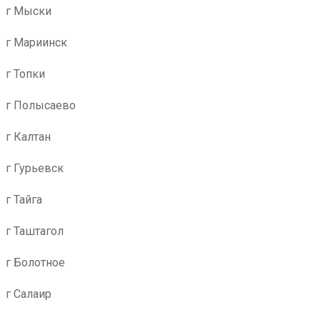
г Мыски
г Мариинск
г Топки
г Полысаево
г Калтан
г Гурьевск
г Тайга
г Таштагол
г Болотное
г Салаир