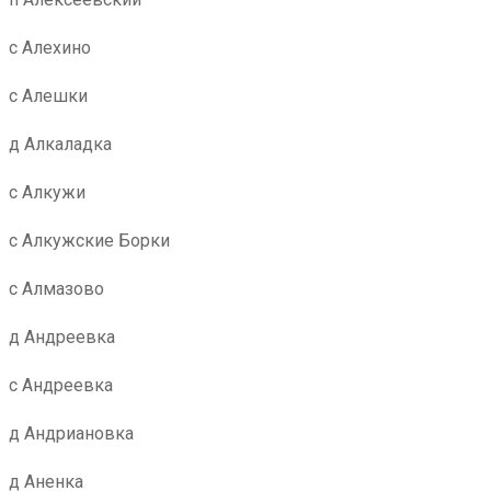
с Алехино
с Алешки
д Алкаладка
с Алкужи
с Алкужские Борки
с Алмазово
д Андреевка
с Андреевка
д Андриановка
д Аненка