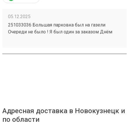
05.12.2025
251033036 Большая парковка был на газели
Очереди не было ! Я был один за заказом Днём
часа в 14 Забрал три груза И один отправил !
Нареканий нет от слова совсем Ближайший года 2
будем сотрудничать ! Что ещё отлично ? Получение
по коду Есть ситуации когда это спасение
Адресная доставка в Новокузнецк и
по области