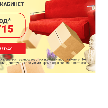
 КАБИНЕТ
од*
T15
ваться
льзоваться единоразово только в личном кабинете. Не
ми. Действует на все услуги, кроме страхования и платного