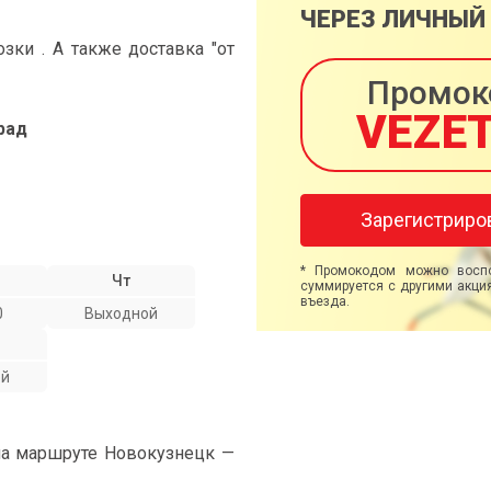
ЧЕРЕЗ ЛИЧНЫЙ
ки . А также доставка "от
Промок
VEZE
рад
Зарегистриро
* Промокодом можно воспо
Чт
суммируется с другими акция
въезда.
0
Выходной
ой
на маршруте Новокузнецк —