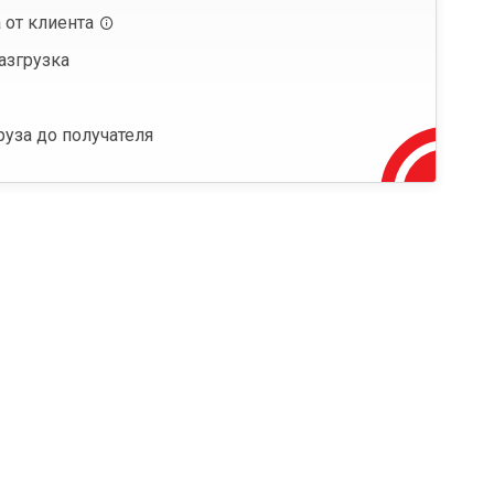
 от клиента
азгрузка
руза до получателя