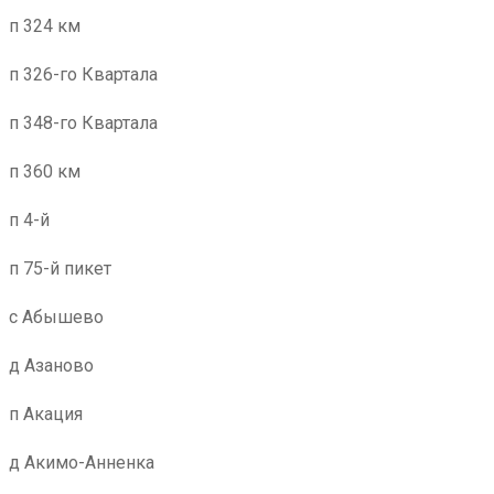
п 324 км
п 326-го Квартала
п 348-го Квартала
п 360 км
п 4-й
п 75-й пикет
с Абышево
д Азаново
п Акация
д Акимо-Анненка