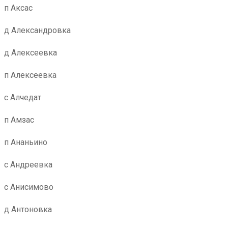
п Аксас
д Александровка
д Алексеевка
п Алексеевка
с Алчедат
п Амзас
п Ананьино
с Андреевка
с Анисимово
д Антоновка