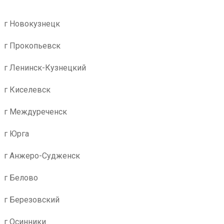
г Новокузнецк
г Прокопьевск
г Ленинск-Кузнецкий
г Киселевск
г Междуреченск
г Юрга
г Анжеро-Судженск
г Белово
г Березовский
г Осинники