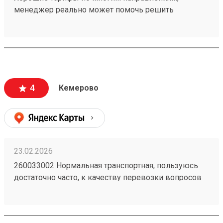
менеджер реально может помочь решить
проблемную ситуацию. По грузу 260603693
предоставили хорошую скидку, спасибо
менеджеру Татьяне
4
Кемерово
23.02.2026
260033002 Нормальная транспортная, пользуюсь
достаточно часто, к качеству перевозки вопросов
нет, упаковка всегда целая. Удобно, что получить
можно по коду в приложении и есть оплата в
приложении.