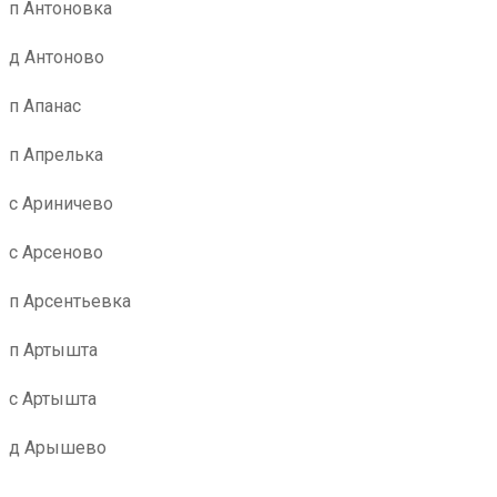
п Антоновка
д Антоново
п Апанас
п Апрелька
с Ариничево
с Арсеново
п Арсентьевка
п Артышта
с Артышта
д Арышево