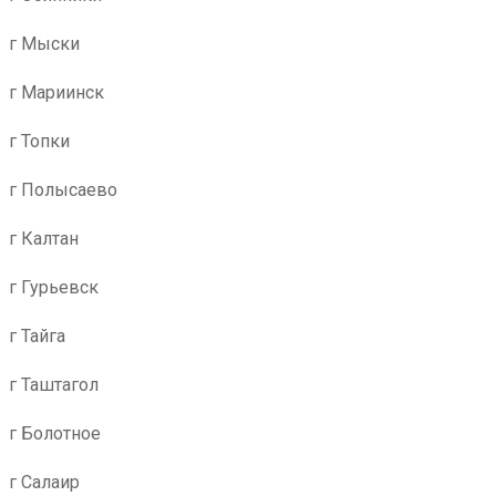
г Мыски
г Мариинск
г Топки
г Полысаево
г Калтан
г Гурьевск
г Тайга
г Таштагол
г Болотное
г Салаир