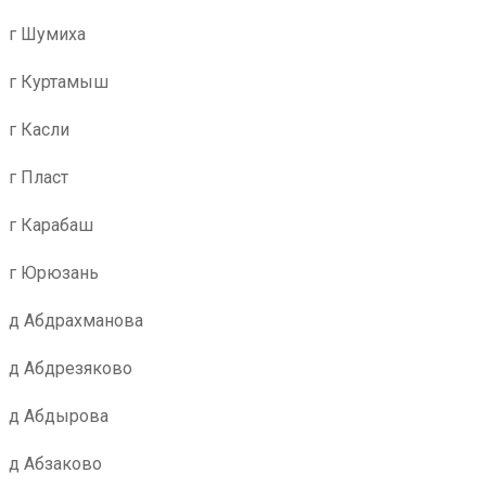
г Шумиха
г Куртамыш
г Касли
г Пласт
г Карабаш
г Юрюзань
д Абдрахманова
д Абдрезяково
д Абдырова
д Абзаково