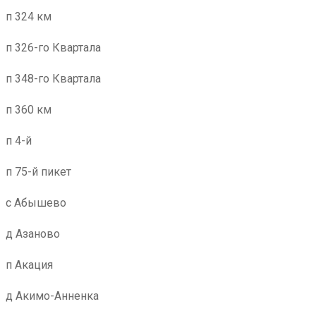
п 324 км
п 326-го Квартала
п 348-го Квартала
п 360 км
п 4-й
п 75-й пикет
с Абышево
д Азаново
п Акация
д Акимо-Анненка