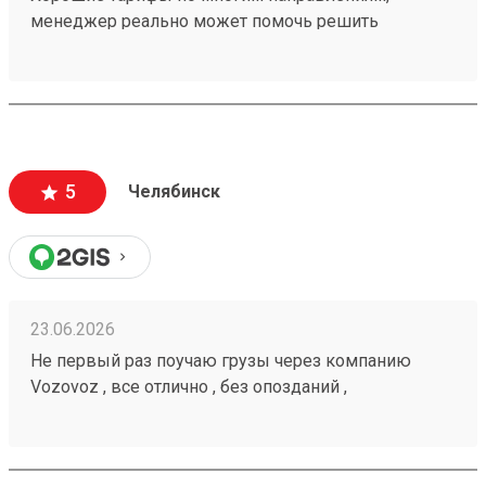
менеджер реально может помочь решить
проблемную ситуацию. По грузу 260603693
предоставили хорошую скидку, спасибо
менеджеру Татьяне
5
Челябинск
23.06.2026
Не первый раз поучаю грузы через компанию
Vozovoz , все отлично , без опозданий ,
рекомендую 🤝260472232