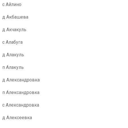
с Айлино
д Акбашева
д Акчакуль
с Алабуга
д Алакуль
п Алакуль
д Александровка
п Александровка
с Александровка
д Алексеевка