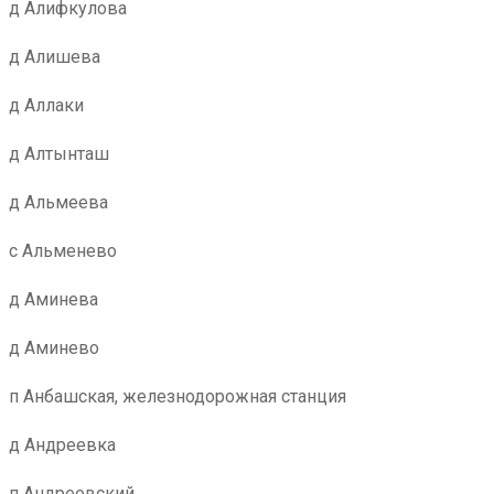
д Алифкулова
д Алишева
д Аллаки
д Алтынташ
д Альмеева
с Альменево
д Аминева
д Аминево
п Анбашская, железнодорожная станция
д Андреевка
п Андреевский