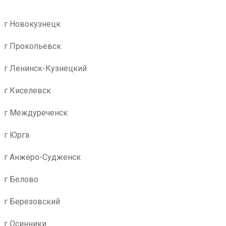
г Новокузнецк
г Прокопьевск
г Ленинск-Кузнецкий
г Киселевск
г Междуреченск
г Юрга
г Анжеро-Судженск
г Белово
г Березовский
г Осинники