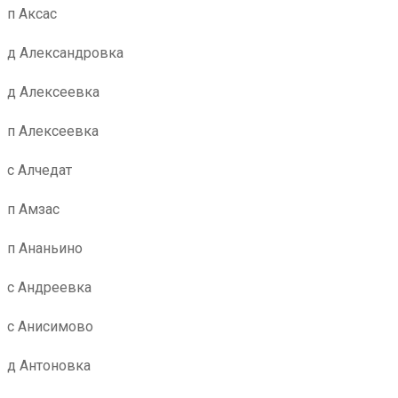
п Аксас
д Александровка
д Алексеевка
п Алексеевка
с Алчедат
п Амзас
п Ананьино
с Андреевка
с Анисимово
д Антоновка