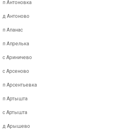
п Антоновка
д Антоново
п Апанас
п Апрелька
с Ариничево
с Арсеново
п Арсентьевка
п Артышта
с Артышта
д Арышево