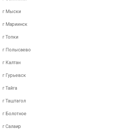
г Мыски
г Мариинск
г Топки
г Полысаево
г Калтан
г Гурьевск
г Тайга
г Таштагол
г Болотное
г Салаир