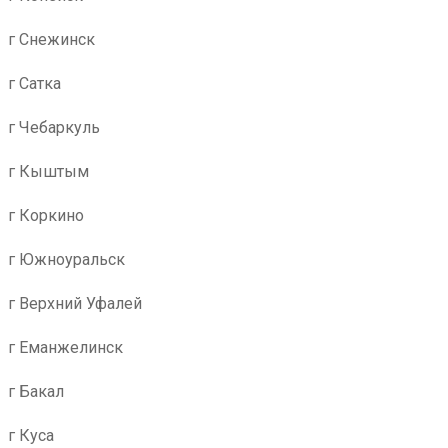
г Снежинск
г Сатка
г Чебаркуль
г Кыштым
г Коркино
г Южноуральск
г Верхний Уфалей
г Еманжелинск
г Бакал
г Куса