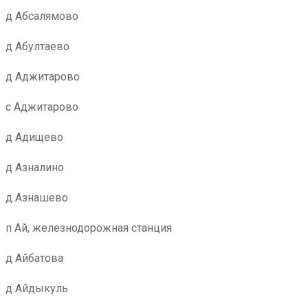
д Абсалямово
д Абултаево
д Аджитарово
с Аджитарово
д Адищево
д Азналино
д Азнашево
п Ай, железнодорожная станция
д Айбатова
д Айдыкуль