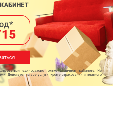
 КАБИНЕТ
од*
T15
ваться
льзоваться единоразово только в личном кабинете. Не
ми. Действует на все услуги, кроме страхования и платного