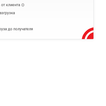
 от клиента
азгрузка
руза до получателя