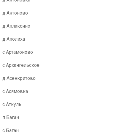
д Антоново
д Аплаксино
д Аполиха
с Артамоново
с Архангельское
д Асенкритово
с Асямовка
с Аткуль
п Баган
с Баган