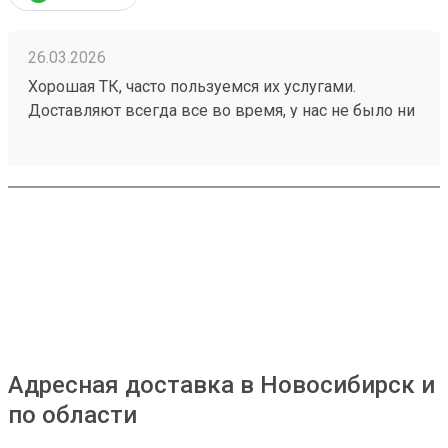
26.03.2026
Хорошая ТК, часто пользуемся их услугами.
Доставляют всегда все во время, у нас не было ни
разу задержек, происшествий с грузом. Ценник
средний, зависит от направления. Удобный сайт,
менеджеры оперативно отвечают. Нет навязанных
доп услуг. Заказ 260199248 водитель помог
выгрузить и донести до офиса
Адресная доставка в Новосибирск и
по области