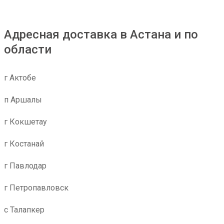
Адресная доставка в Астана и по
области
г Актобе
п Аршалы
г Кокшетау
г Костанай
г Павлодар
г Петропавловск
с Талапкер