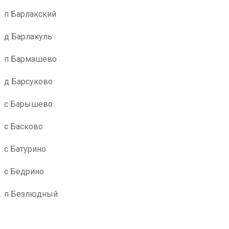
п Барлакский
д Барлакуль
п Бармашево
д Барсуково
с Барышево
с Басково
с Батурино
с Бедрино
п Безлюдный