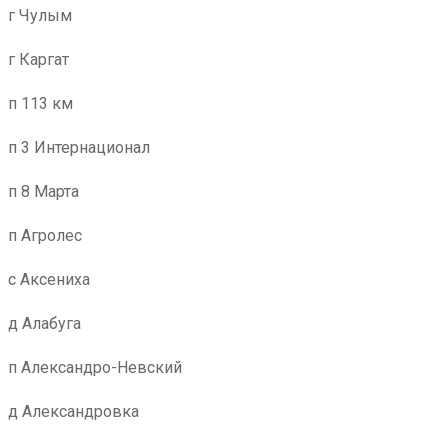
г Чулым
г Каргат
п 113 км
п 3 Интернационал
п 8 Марта
п Агролес
с Аксениха
д Алабуга
п Александро-Невский
д Александровка