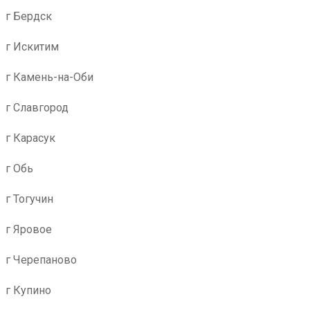
г Бердск
г Искитим
г Камень-на-Оби
г Славгород
г Карасук
г Обь
г Тогучин
г Яровое
г Черепаново
г Купино