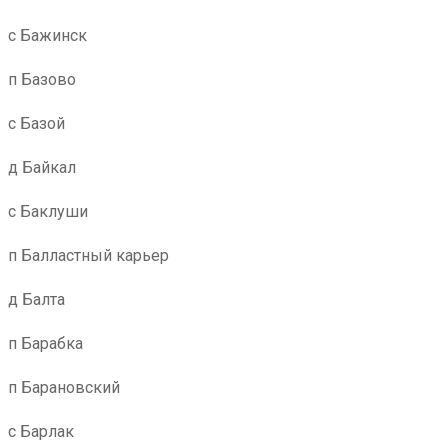
с Бажинск
п Базово
с Базой
д Байкал
с Баклуши
п Балластный карьер
д Балта
п Барабка
п Барановский
с Барлак