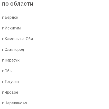
по области
г Бердск
г Искитим
г Камень-на-Оби
г Славгород
г Карасук
г Обь
г Тогучин
г Яровое
г Черепаново