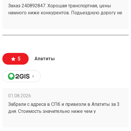
Заказ 240892847. Хорошая транспортная, цены
намного ниже конкурентов. Подьездную дорогу не
мешало бы немного подремонтировать, а так все
хорошо. Сотрудники вежливые, всегда помогут
подскажут как лучше упаковать. Заказы
оформляют и выдают быстро. Советую всем!
5
Апатиты
01.08.2026
Забрали с адреса в СПб и привезли в Апатиты за 3
дня. Стоимость значительно ниже чем у
конкурентов. Нет очередей на выдаче . Своя
эстакада. В общем теперь работаю только с этой