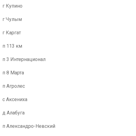
г Купино
г Чулым
г Каргат
п 113 км
п 3 Интернационал
п 8 Марта
п Агролес
с Аксениха
д Алабуга
п Александро-Невский