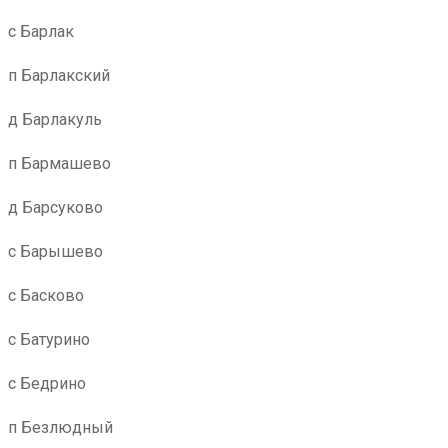
с Барлак
п Барлакский
д Барлакуль
п Бармашево
д Барсуково
с Барышево
с Басково
с Батурино
с Бедрино
п Безлюдный