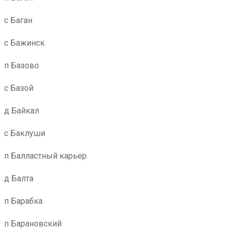
с Баган
с Бажинск
п Базово
с Базой
д Байкал
с Баклуши
п Балластный карьер
д Балта
п Барабка
п Барановский