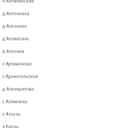
п Антипинский
д Антоновка
д Антоново
д Аплаксино
д Аполиха
с Артамоново
с Архангельское
д Асенкритово
с Асямовка
с Аткуль
п Баган