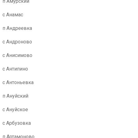
п Амурский
с Анамас
п Андреевка
с Андроново
с Анисимово
с Антипино
с Антоньевка
п Ануйский
с Ануйское
с Арбузовка
п Артамоново