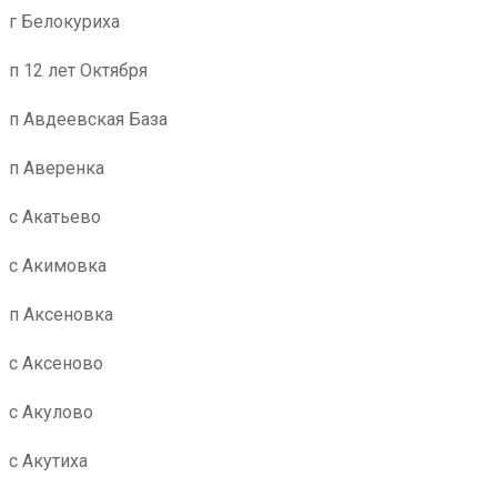
г Белокуриха
п 12 лет Октября
п Авдеевская База
п Аверенка
с Акатьево
с Акимовка
п Аксеновка
с Аксеново
с Акулово
с Акутиха