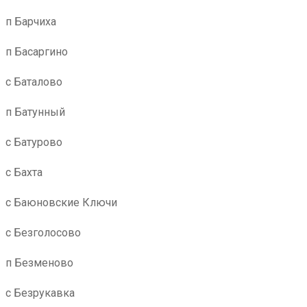
п Барчиха
п Басаргино
с Баталово
п Батунный
с Батурово
с Бахта
с Баюновские Ключи
с Безголосово
п Безменово
с Безрукавка