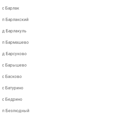
с Барлак
п Барлакский
д Барлакуль
п Бармашево
д Барсуково
с Барышево
с Басково
с Батурино
с Бедрино
п Безлюдный