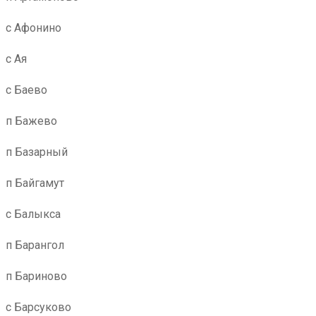
с Афонино
с Ая
с Баево
п Бажево
п Базарный
п Байгамут
с Балыкса
п Барангол
п Бариново
с Барсуково