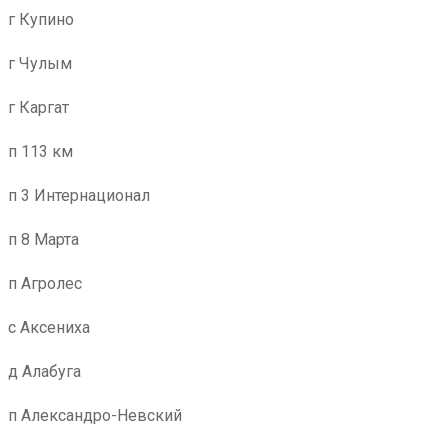
г Купино
г Чулым
г Каргат
п 113 км
п 3 Интернационал
п 8 Марта
п Агролес
с Аксениха
д Алабуга
п Александро-Невский