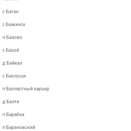
с Баган
с Бажинск
п Базово
с Базой
д Байкал
с Баклуши
п Балластный карьер
д Балта
п Барабка
п Барановский