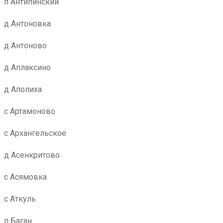
п Антипинский
д Антоновка
д Антоново
д Аплаксино
д Аполиха
с Артамоново
с Архангельское
д Асенкритово
с Асямовка
с Аткуль
п Баган