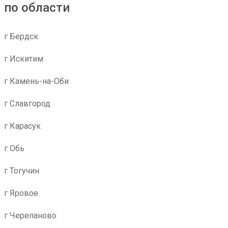
по области
г Бердск
г Искитим
г Камень-на-Оби
г Славгород
г Карасук
г Обь
г Тогучин
г Яровое
г Черепаново