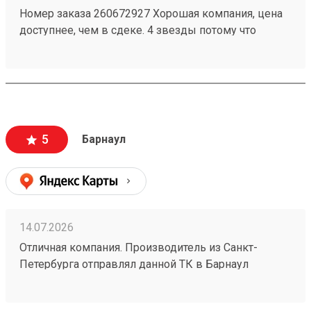
Номер заказа 260672927 Хорошая компания, цена
доступнее, чем в сдеке. 4 звезды потому что
бывают косяки у них, например один раз потеряли
груз на 2 недели, но разобрались. Так что всё ок
5
Барнаул
14.07.2026
Отличная компания. Производитель из Санкт-
Петербурга отправлял данной ТК в Барнаул
конвекторы для системы отопления частного дома
размерами 1500х250х70 в количестве 4шт номер