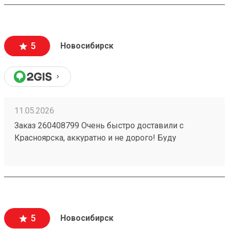
заказа №260626919. Пришли за неделю до адреса
за 5500р. Считаю, что очень дешево. В пределах
города доставка стоила бы мне больше половины
стоимости. Упаковано надежно - товар обшит
5
Новосибирск
деревянным щитом. Есть приложение и сайт, что
очень удобно. Однозначно буду пользоваться и
дальше. Жду заказ по доставке радиаторов из
Новосибирска.
11.05.2026
Заказ 260408799 Очень быстро доставили с
Красноярска, аккуратно и не дорого! Буду
пользоваться услугами компании)
5
Новосибирск