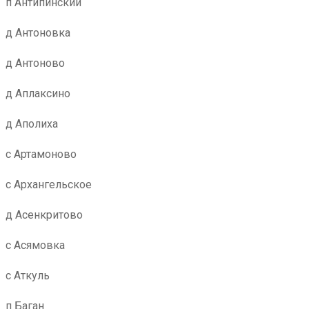
п Антипинский
д Антоновка
д Антоново
д Аплаксино
д Аполиха
с Артамоново
с Архангельское
д Асенкритово
с Асямовка
с Аткуль
п Баган