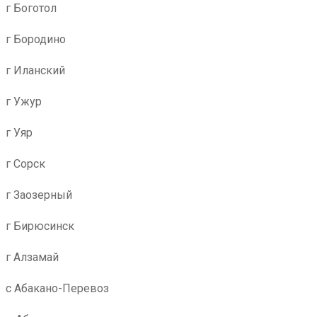
г Боготол
г Бородино
г Иланский
г Ужур
г Уяр
г Сорск
г Заозерный
г Бирюсинск
г Алзамай
с Абакано-Перевоз