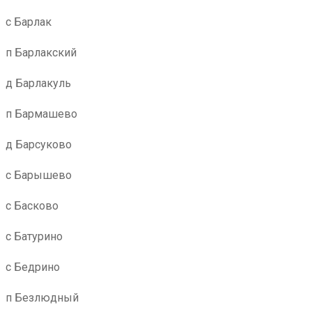
с Барлак
п Барлакский
д Барлакуль
п Бармашево
д Барсуково
с Барышево
с Басково
с Батурино
с Бедрино
п Безлюдный