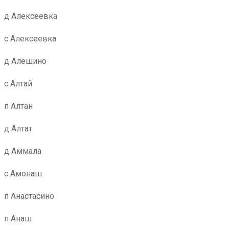
д Алексеевка
с Алексеевка
д Алешино
с Алтай
п Алтан
д Алтат
д Аммала
с Амонаш
п Анастасино
п Анаш