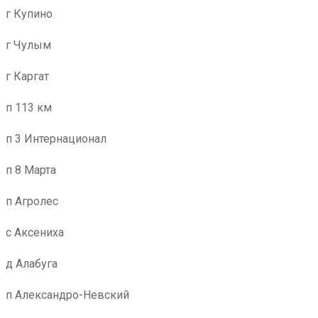
г Купино
г Чулым
г Каргат
п 113 км
п 3 Интернационал
п 8 Марта
п Агролес
с Аксениха
д Алабуга
п Александро-Невский