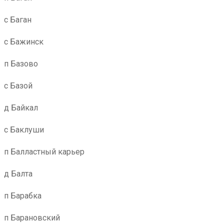
с Баган
с Бажинск
п Базово
с Базой
д Байкал
с Баклуши
п Балластный карьер
д Балта
п Барабка
п Барановский