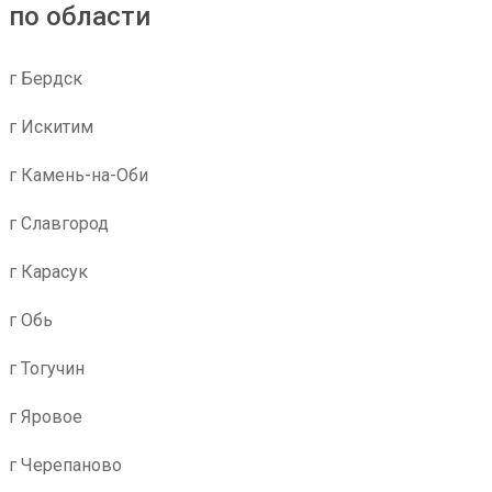
по области
г Бердск
г Искитим
г Камень-на-Оби
г Славгород
г Карасук
г Обь
г Тогучин
г Яровое
г Черепаново