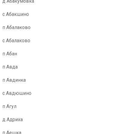
д Абакумовка
с Абакшино
п Абалаково
с Абалаково
п Абан
п Авда
п Авдинка
с Авдюшино
п Агул
д Адриха
п Аешка