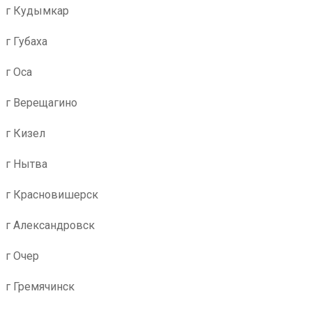
г Кудымкар
г Губаха
г Оса
г Верещагино
г Кизел
г Нытва
г Красновишерск
г Александровск
г Очер
г Гремячинск