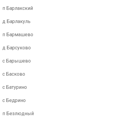
п Барлакский
д Барлакуль
п Бармашево
д Барсуково
с Барышево
с Басково
с Батурино
с Бедрино
п Безлюдный