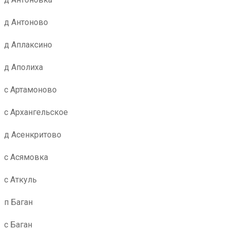
д Антоново
д Аплаксино
д Аполиха
с Артамоново
с Архангельское
д Асенкритово
с Асямовка
с Аткуль
п Баган
с Баган