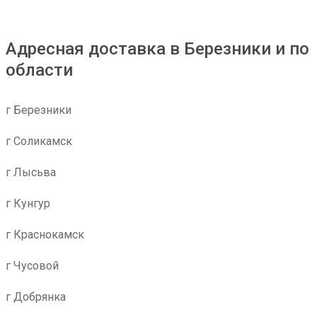
Адресная доставка в Березники и по
области
г Березники
г Соликамск
г Лысьва
г Кунгур
г Краснокамск
г Чусовой
г Добрянка