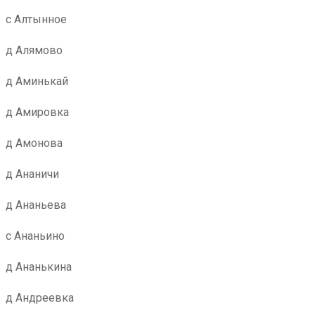
с Алтынное
д Алямово
д Аминькай
д Амировка
д Амонова
д Ананичи
д Ананьева
с Ананьино
д Ананькина
д Андреевка