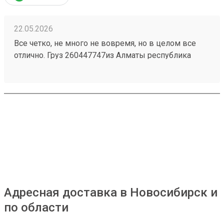
22.05.2026
Все четко, не много не вовремя, но в целом все
отлично. Груз 260447747из Алматы республика
Казахстан приехал быстро и без повреждений.
Персонал на складе отзывчивый, помогли все
погрузить . 4 звёзды только за неправильную
логистику, 2 груза на одного человека разделили на
2 перевозки тем самым сдвинулись сроки.
Адресная доставка в Новосибирск и
по области