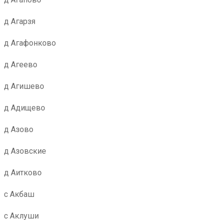
д Агарзя
д Агафонково
д Агеево
д Агишево
д Адищево
д Азово
д Азовские
д Аитково
с Акбаш
с Аклуши