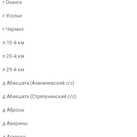
г Оханск
г Усолье
г Чермоз
п 10-й км
п 20-й км
п 29-й км
д Абакшата (Ананичевский с/с)
д Абакшата (Стряпунинский с/с)
д Абросы
д Аверины
д Агапово