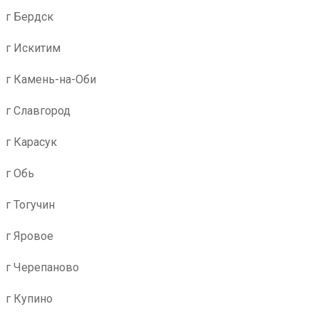
г Бердск
г Искитим
г Камень-на-Оби
г Славгород
г Карасук
г Обь
г Тогучин
г Яровое
г Черепаново
г Купино