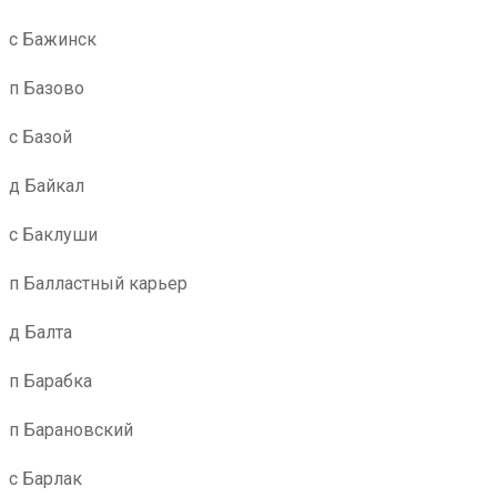
с Бажинск
п Базово
с Базой
д Байкал
с Баклуши
п Балластный карьер
д Балта
п Барабка
п Барановский
с Барлак