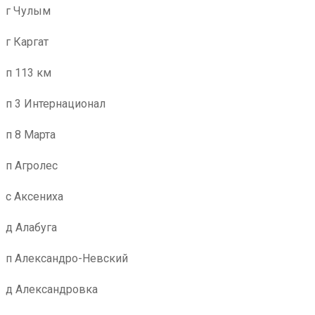
г Чулым
г Каргат
п 113 км
п 3 Интернационал
п 8 Марта
п Агролес
с Аксениха
д Алабуга
п Александро-Невский
д Александровка