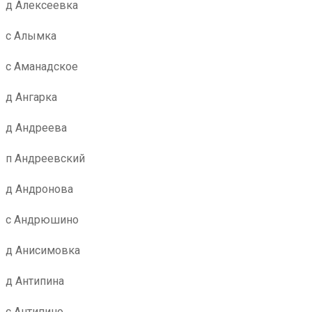
д Алексеевка
с Алымка
с Аманадское
д Ангарка
д Андреева
п Андреевский
д Андронова
с Андрюшино
д Анисимовка
д Антипина
с Антипино