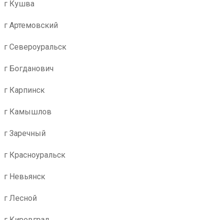
г Кушва
г Артемовский
г Североуральск
г Богданович
г Карпинск
г Камышлов
г Заречный
г Красноуральск
г Невьянск
г Лесной
г Кировград