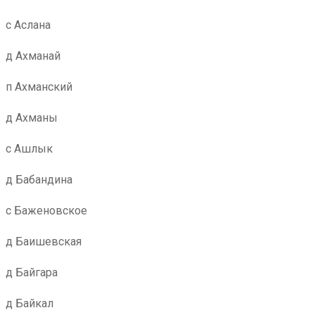
с Аслана
д Ахманай
п Ахманский
д Ахманы
с Ашлык
д Бабандина
с Баженовское
д Баишевская
д Байгара
д Байкал