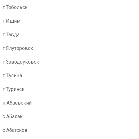
г Тобольск
г Ишим
г Тавда
г Ялуторовск
г Заводоуковск
г Талица
г Туринск
п Абаевский
с Абалак
с Абатское