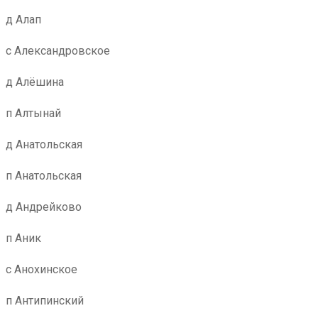
д Алап
с Александровское
д Алёшина
п Алтынай
д Анатольская
п Анатольская
д Андрейково
п Аник
с Анохинское
п Антипинский