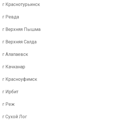
г Краснотурьинск
г Ревда
г Верхняя Пышма
г Верхняя Салда
г Алапаевск
г Качканар
г Красноуфимск
г Ирбит
г Реж
г Сухой Лог