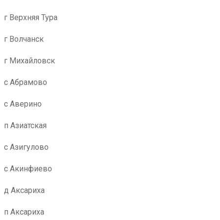
г Верхняя Тура
г Волчанск
г Михайловск
с Абрамово
с Аверино
п Азиатская
с Азигулово
с Акинфиево
д Аксариха
п Аксариха