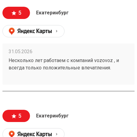
персонал. Груз всегда доставляется в целости и
сохранности , и сотрудники аккуратны при загрузке
5
Екатеринбург
, выгрузке 🙌🏻 Заказ 260502771
31.05.2026
Несколько лет работаем с компаний vozovoz , и
всегда только положительные впечатления.
Особенно хотелось бы отметить скорость доставки,
удобное приложение и чат бот в telegram , где
можно посмотреть всю интересующую
информацию , а также вежливый и отзывчивый
персонал. Груз всегда доставляется в целости и
сохранности , и сотрудники аккуратны при загрузке
5
Екатеринбург
, выгрузке 🙌🏻 Заказ 260502771