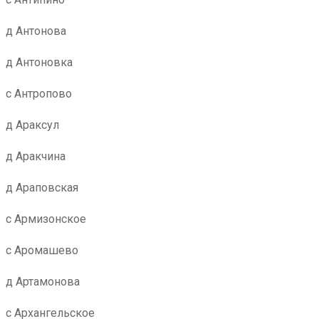
д Антонова
д Антоновка
с Антропово
д Араксул
д Аракчина
д Араповская
с Армизонское
с Аромашево
д Артамонова
с Архангельское