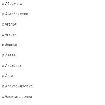
д Абрамова
д Авазбакеева
с Агалья
с Агарак
п Азанка
д Азёва
д Аксарина
д Алга
д Александровка
с Александровка