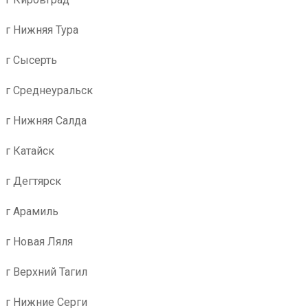
г Нижняя Тура
г Сысерть
г Среднеуральск
г Нижняя Салда
г Катайск
г Дегтярск
г Арамиль
г Новая Ляля
г Верхний Тагил
г Нижние Серги