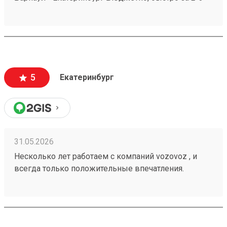
дня везут всегда. Сотрудники компетентные, очень
вежливые, работаю не первый год, ни одного
плохого и неприятного момента не могу вспомнить.
5
Екатеринбург
31.05.2026
Несколько лет работаем с компаний vozovoz , и
всегда только положительные впечатления.
Особенно хотелось бы отметить скорость доставки,
удобное приложение и чат бот в telegram , где
можно посмотреть всю интересующую
информацию , а также вежливый и отзывчивый