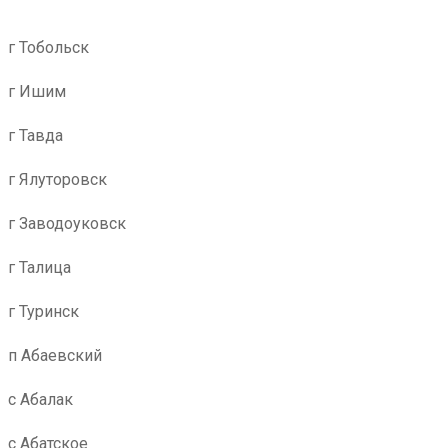
г Тобольск
г Ишим
г Тавда
г Ялуторовск
г Заводоуковск
г Талица
г Туринск
п Абаевский
с Абалак
с Абатское