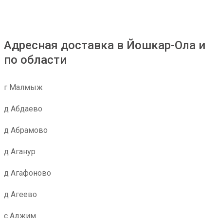
Адресная доставка в Йошкар-Ола и
по области
г Малмыж
д Абдаево
д Абрамово
д Аганур
д Агафоново
д Агеево
с Аджим