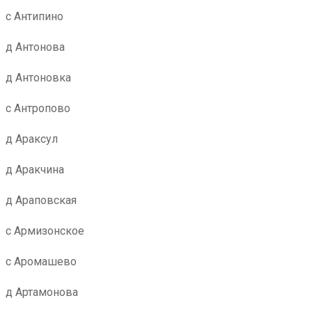
с Антипино
д Антонова
д Антоновка
с Антропово
д Араксул
д Аракчина
д Араповская
с Армизонское
с Аромашево
д Артамонова