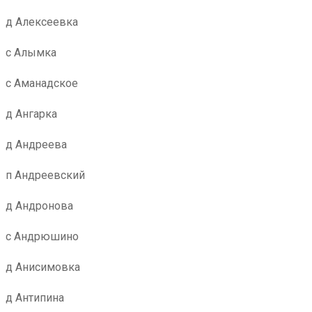
д Алексеевка
с Алымка
с Аманадское
д Ангарка
д Андреева
п Андреевский
д Андронова
с Андрюшино
д Анисимовка
д Антипина