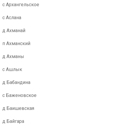
с Архангельское
с Аслана
д Ахманай
п Ахманский
д Ахманы
с Ашлык
д Бабандина
с Баженовское
д Баишевская
д Байгара