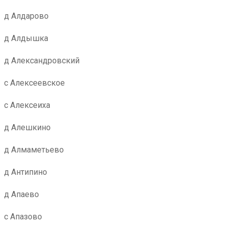
д Алдарово
д Алдышка
д Александровский
с Алексеевское
с Алексеиха
д Алешкино
д Алмаметьево
д Антипино
д Апаево
с Апазово