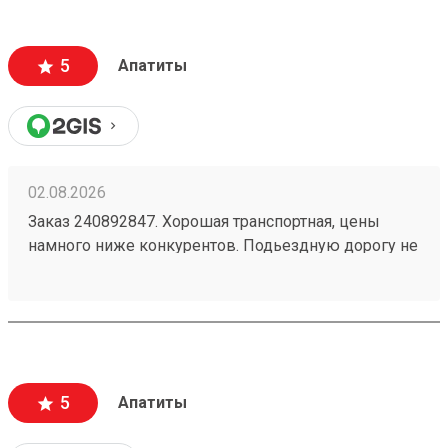
5
Апатиты
02.08.2026
Заказ 240892847. Хорошая транспортная, цены
намного ниже конкурентов. Подьездную дорогу не
мешало бы немного подремонтировать, а так все
хорошо. Сотрудники вежливые, всегда помогут
подскажут как лучше упаковать. Заказы
оформляют и выдают быстро. Советую всем!
5
Апатиты