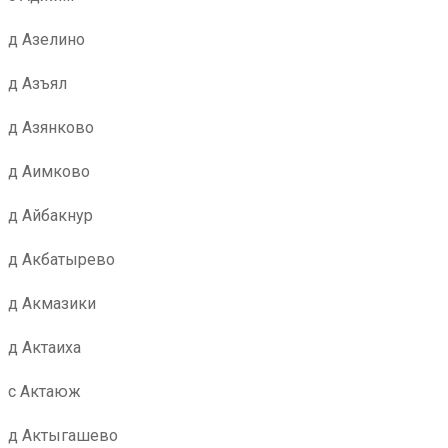
д Азелино
д Азъял
д Азянково
д Аимково
д Айбакнур
д Акбатырево
д Акмазики
д Актаиха
с Актаюж
д Актыгашево