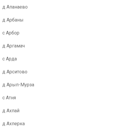
д Апанаево
д Арбаны
с Арбор
д Аргамач
с Арда
д Арситово
д Арып-Мурза
с Атня
д Ахпай
д Ахперка