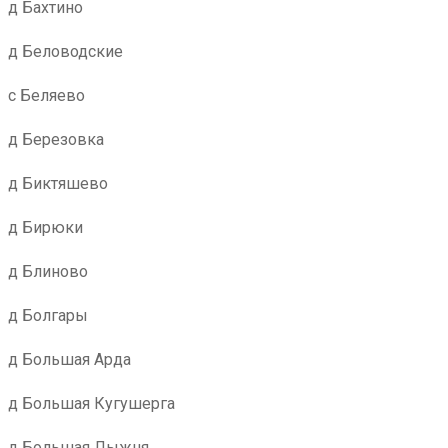
д Бахтино
д Беловодские
с Беляево
д Березовка
д Биктяшево
д Бирюки
д Блиново
д Болгары
д Большая Арда
д Большая Кугушерга
д Большая Лыжня