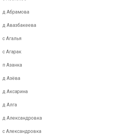
д Абрамова
д Авазбакеева
с Агалья
с Агарак
п Азанка
д Азёва
д Аксарина
д Алга
д Александровка
с Александровка