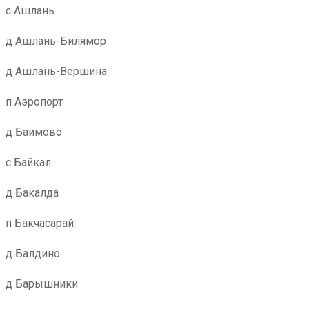
с Ашлань
д Ашлань-Билямор
д Ашлань-Вершина
п Аэропорт
д Баимово
с Байкал
д Бакалда
п Бакчасарай
д Балдино
д Барышники