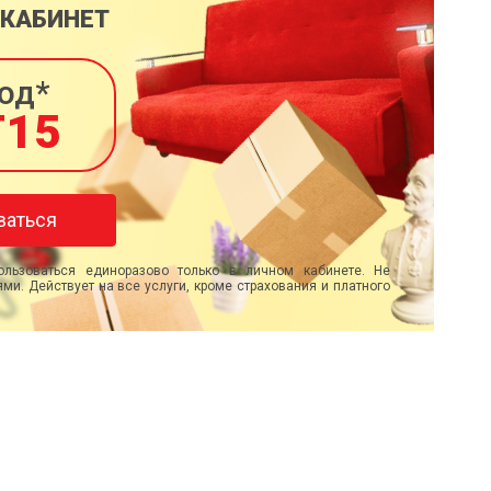
 КАБИНЕТ
од*
T15
ваться
льзоваться единоразово только в личном кабинете. Не
ми. Действует на все услуги, кроме страхования и платного