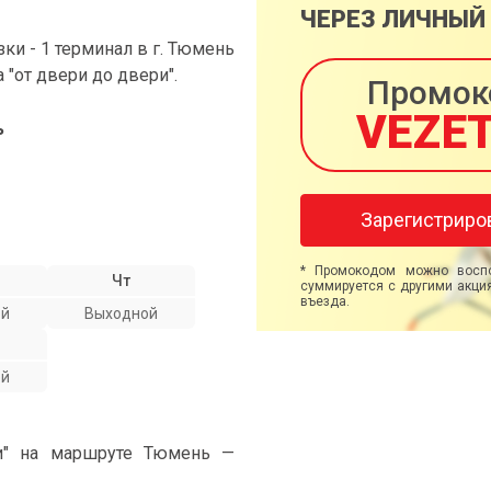
ЧЕРЕЗ ЛИЧНЫЙ
и - 1 терминал в г. Тюмень
а "от двери до двери".
Промок
VEZE
ь
Зарегистриро
* Промокодом можно воспо
Чт
суммируется с другими акция
въезда.
ой
Выходной
ой
ми" на маршруте Тюмень —