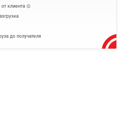
 от клиента
азгрузка
руза до получателя