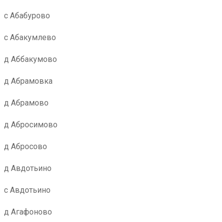
с Абабурово
с Абакумлево
д Аббакумово
д Абрамовка
д Абрамово
д Абросимово
д Абросово
д Авдотьино
с Авдотьино
д Агафоново