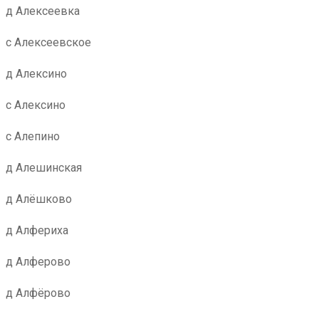
д Алексеевка
с Алексеевское
д Алексино
с Алексино
с Алепино
д Алешинская
д Алёшково
д Алфериха
д Алферово
д Алфёрово