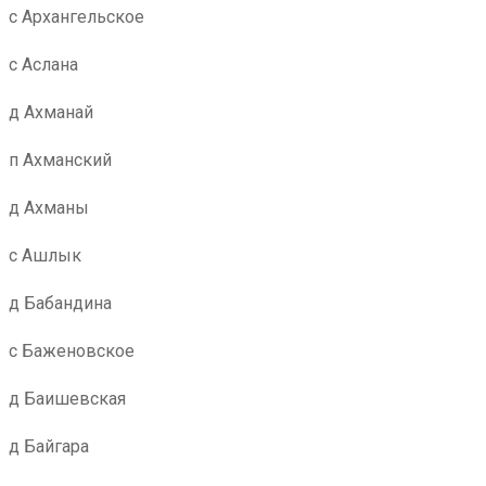
с Архангельское
с Аслана
д Ахманай
п Ахманский
д Ахманы
с Ашлык
д Бабандина
с Баженовское
д Баишевская
д Байгара