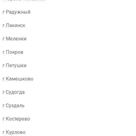
г Радужный
г Лакинск
г Меленки
г Покров
г Петушки
г Камешково
г Судогда
г Суздаль
г Костерево
г Курлово