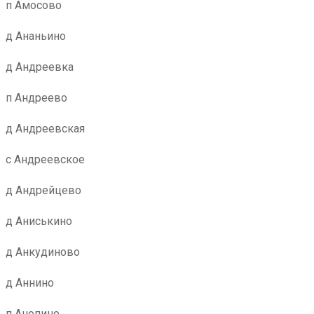
п Амосово
д Ананьино
д Андреевка
п Андреево
д Андреевская
с Андреевское
д Андрейцево
д Аниськино
д Анкудиново
д Аннино
п Анопино