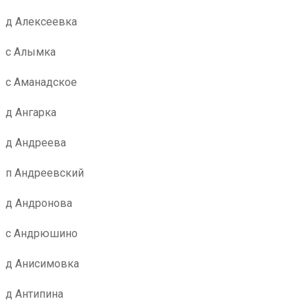
д Алексеевка
с Алымка
с Аманадское
д Ангарка
д Андреева
п Андреевский
д Андронова
с Андрюшино
д Анисимовка
д Антипина