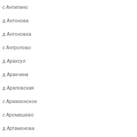
с Антипино
д Антонова
д Антоновка
с Антропово
д Араксул
д Аракчина
д Араповская
с Армизонское
с Аромашево
д Артамонова