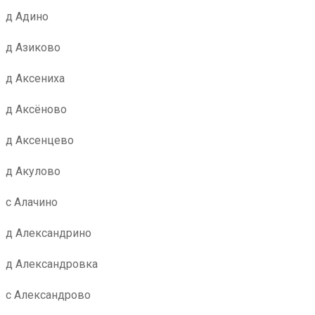
д Адино
д Азиково
д Аксениха
д Аксёново
д Аксенцево
д Акулово
с Алачино
д Александрино
д Александровка
с Александрово