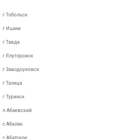
г Тобольск
г Ишим
г Тавда
г Ялуторовск
г Заводоуковск
г Талица
г Туринск
п Абаевский
с Абалак
с Абатское