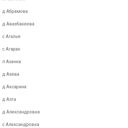
д Абрамова
д Авазбакеева
с Агалья
с Агарак
п Азанка
д Азёва
д Аксарина
д Алга
д Александровка
с Александровка