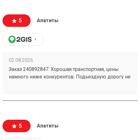
5
Апатиты
02.08.2026
Заказ 240892847. Хорошая транспортная, цены
намного ниже конкурентов. Подьездную дорогу не
мешало бы немного подремонтировать, а так все
хорошо. Сотрудники вежливые, всегда помогут
подскажут как лучше упаковать. Заказы
оформляют и выдают быстро. Советую всем!
5
Апатиты