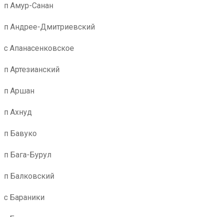
п Амур-Санан
п Андрее-Дмитриевский
с Апанасенковское
п Артезианский
п Аршан
п Ахнуд
п Бавуко
п Бага-Бурул
п Балковский
с Бараники