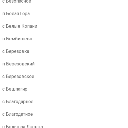
с Безопасное
п Белая Гора
с Белые Копани
п Бембишево
с Березовка
п Березовский
с Березовское
с Бешпагир
с Благодарное
с Благодатное
с Большая Джалга