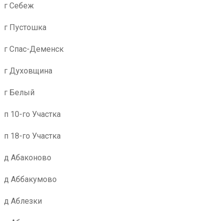
г Себеж
г Пустошка
г Спас-Деменск
г Духовщина
г Белый
п 10-го Участка
п 18-го Участка
д Абаконово
д Аббакумово
д Аблезки