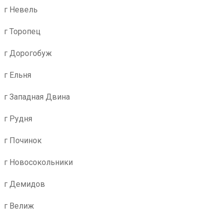
г Невель
г Торопец
г Дорогобуж
г Ельня
г Западная Двина
г Рудня
г Починок
г Новосокольники
г Демидов
г Велиж