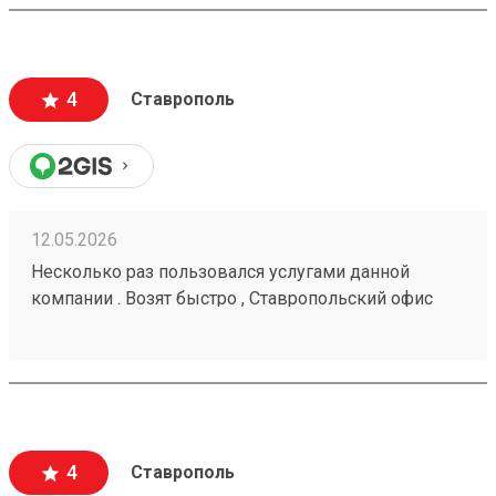
доставки и из чего. Даже есть телеграмм бот, что
тоже очень удобно. Дали приветственный
промокод, не нашел куда ввести, написал в
поддержку, моментально ответили, менеджер
4
Ставрополь
отредактировала заказ и все. Все супер
12.05.2026
Несколько раз пользовался услугами данной
компании . Возят быстро , Ставропольский офис
проблем не доставлял . Московские сотрудники
иногда косячат , но благодаря беседам со службой
поддержки все решается . Заказ № 260425670
4
Ставрополь