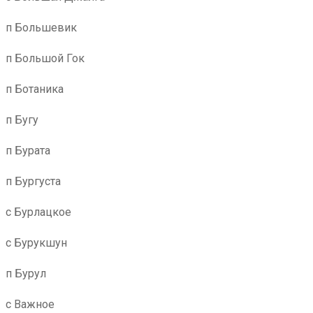
п Большевик
п Большой Гок
п Ботаника
п Бугу
п Бурата
п Бургуста
с Бурлацкое
с Бурукшун
п Бурул
с Важное