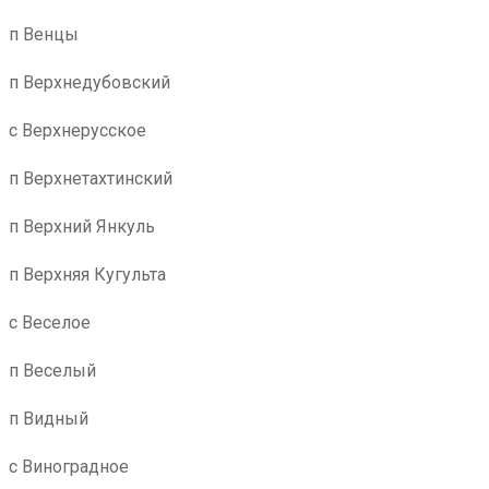
п Венцы
п Верхнедубовский
с Верхнерусское
п Верхнетахтинский
п Верхний Янкуль
п Верхняя Кугульта
с Веселое
п Веселый
п Видный
с Виноградное