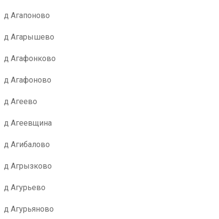
д Агапоново
д Агарышево
д Агафонково
д Агафоново
д Агеево
д Агеевщина
д Агибалово
д Агрызково
д Агурьево
д Агурьяново