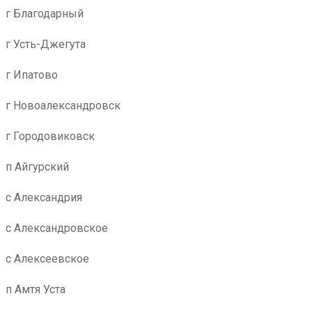
г Благодарный
г Усть-Джегута
г Ипатово
г Новоалександровск
г Городовиковск
п Айгурский
с Александрия
с Александровское
с Алексеевское
п Амтя Уста