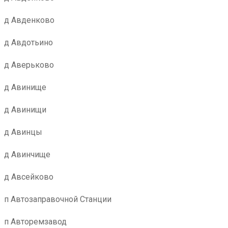
д Авденково
д Авдотьино
д Аверьково
д Авинище
д Авинищи
д Авинцы
д Авинчище
д Авсейково
п Автозаправочной Станции
п Авторемзавод