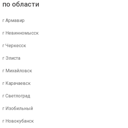
по области
г Армавир
г Невинномысск
г Черкесск
г Элиста
г Михайловск
г Карачаевск
г Светлоград
г Изобильный
г Новокубанск