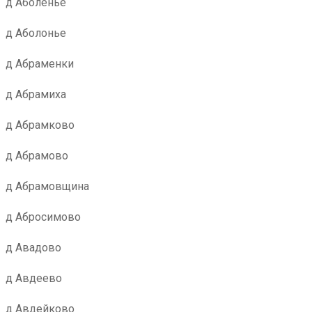
д Аболенье
д Аболонье
д Абраменки
д Абрамиха
д Абрамково
д Абрамово
д Абрамовщина
д Абросимово
д Авадово
д Авдеево
д Авдейково