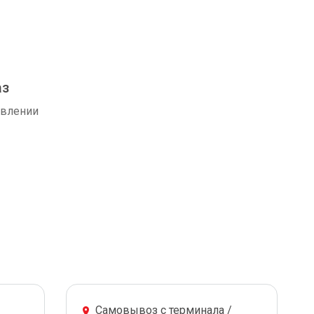
аз
авлении
Самовывоз с терминала /