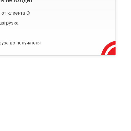
ь не входит
 от клиента
азгрузка
руза до получателя