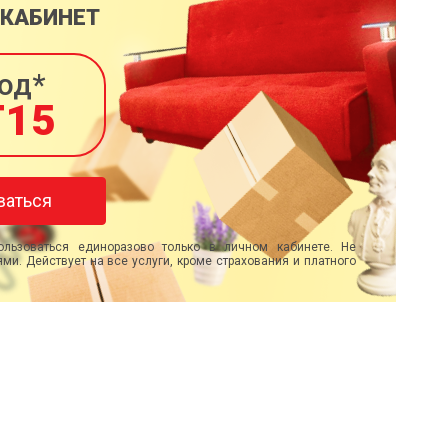
 КАБИНЕТ
од*
T15
ваться
льзоваться единоразово только в личном кабинете. Не
ми. Действует на все услуги, кроме страхования и платного