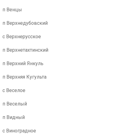
п Венцы
п Верхнедубовский
с Верхнерусское
п Верхнетахтинский
п Верхний Янкуль
п Верхняя Кугульта
с Веселое
п Веселый
п Видный
с Виноградное