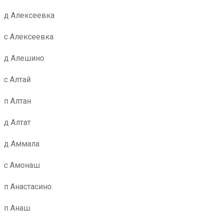
д Алексеевка
с Алексеевка
д Алешино
с Алтай
п Алтан
д Алтат
д Аммала
с Амонаш
п Анастасино
п Анаш