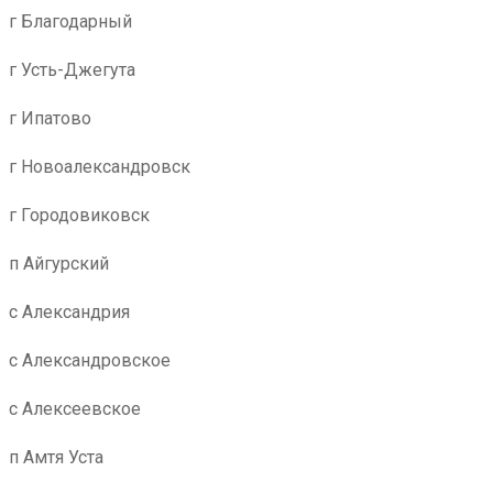
г Благодарный
г Усть-Джегута
г Ипатово
г Новоалександровск
г Городовиковск
п Айгурский
с Александрия
с Александровское
с Алексеевское
п Амтя Уста