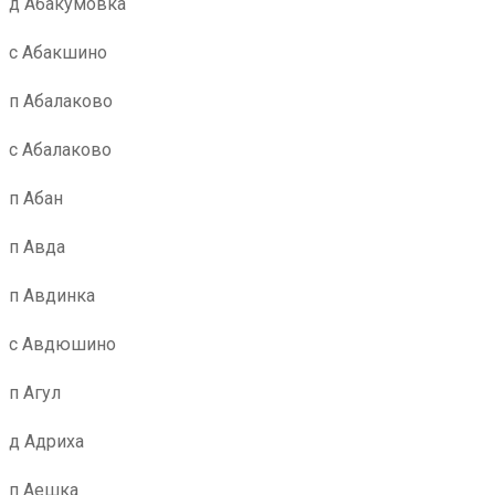
д Абакумовка
с Абакшино
п Абалаково
с Абалаково
п Абан
п Авда
п Авдинка
с Авдюшино
п Агул
д Адриха
п Аешка