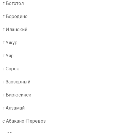
г Боготол
г Бородино
г Иланский
г Ужур
г Уяр
г Сорск
г Заозерный
г Бирюсинск
г Алзамай
с Абакано-Перевоз