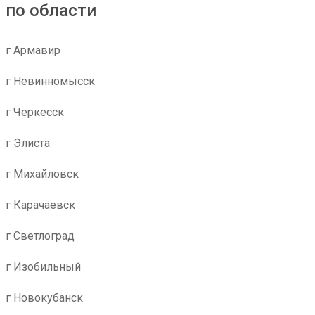
по области
г Армавир
г Невинномысск
г Черкесск
г Элиста
г Михайловск
г Карачаевск
г Светлоград
г Изобильный
г Новокубанск