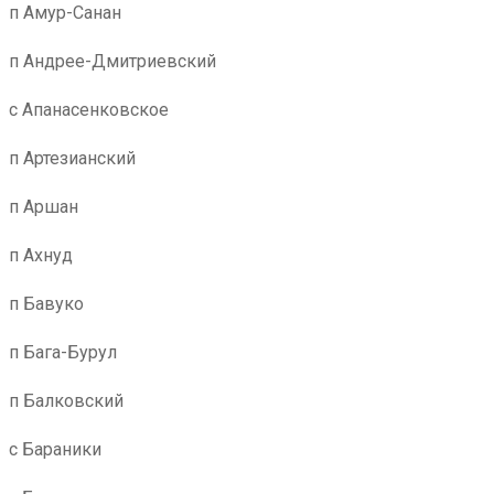
п Амур-Санан
п Андрее-Дмитриевский
с Апанасенковское
п Артезианский
п Аршан
п Ахнуд
п Бавуко
п Бага-Бурул
п Балковский
с Бараники