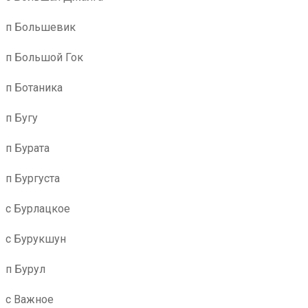
п Большевик
п Большой Гок
п Ботаника
п Бугу
п Бурата
п Бургуста
с Бурлацкое
с Бурукшун
п Бурул
с Важное