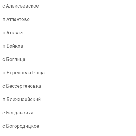
с Алексеевское
п Атлантово
п Атюхта
п Байков
с Беглица
п Березовая Роща
с Бессергеновка
п Ближнеейский
с Богдановка
с Богородицкое