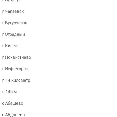
г Чапаевск
г Бугуруслан
г Отрадный
г Кинель
г Похвистнево
г Нефтегорск
п 14 километр
п 14 км
с Абашево
с Абдреево