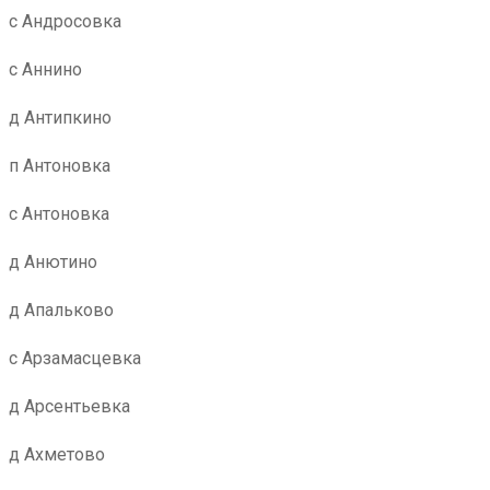
с Андросовка
с Аннино
д Антипкино
п Антоновка
с Антоновка
д Анютино
д Апальково
с Арзамасцевка
д Арсентьевка
д Ахметово