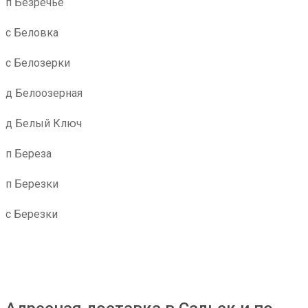
п Безречье
с Беловка
с Белозерки
д Белоозерная
д Белый Ключ
п Береза
п Березки
с Березки