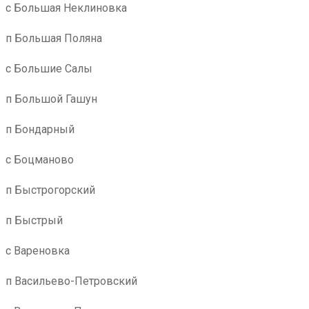
с Большая Неклиновка
п Большая Поляна
с Большие Салы
п Большой Гашун
п Бондарный
с Боцманово
п Быстрогорский
п Быстрый
с Вареновка
п Васильево-Петровский