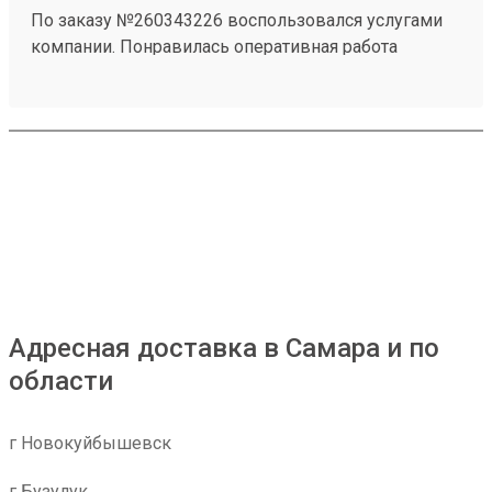
По заказу №260343226 воспользовался услугами
компании. Понравилась оперативная работа
сотрудников и удобное оформление отправления.
Информацию по заказу предоставляли
своевременно. Замечаний по доставке нет.
Адресная доставка в Самара и по
области
г Новокуйбышевск
г Бузулук