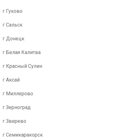
г Гуково
г Сальск
г Донецк
г Белая Калитва
г Красный Сулин
г Аксай
г Миллерово
г Зерноград
г Зверево
г Семикаракорск