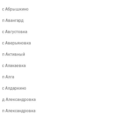
с Абрышкино
п Авангард
с Августовка
с Аверьяновка
п Активный
с Алакаевка
п Алга
с Алдаркино
д Александровка
п Александровка