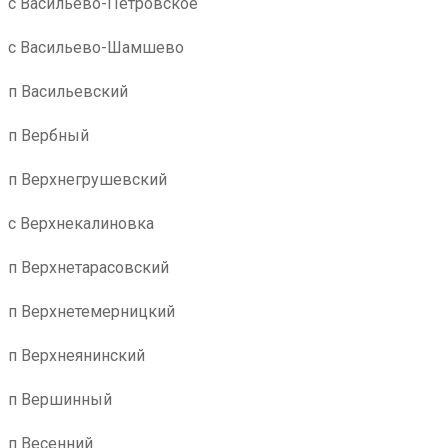
с Васильево-Петровское
с Васильево-Шамшево
п Васильевский
п Вербный
п Верхнегрушевский
с Верхнекалиновка
п Верхнетарасовский
п Верхнетемерницкий
п Верхнеянинский
п Вершинный
п Весенний