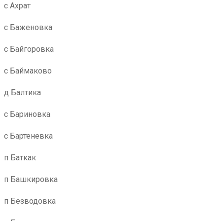
с Ахрат
с Баженовка
с Байгоровка
с Баймаково
д Балтика
с Бариновка
с Бартеневка
п Баткак
п Башкировка
п Безводовка