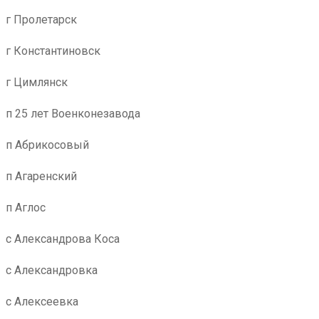
г Пролетарск
г Константиновск
г Цимлянск
п 25 лет Военконезавода
п Абрикосовый
п Агаренский
п Аглос
с Александрова Коса
с Александровка
с Алексеевка