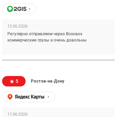
13.06.2026
Регулярно отправляем через Возовоз
коммерческие грузы и очень довольны
сотрудничеством. На терминале всегда идеальная
чистота и порядок, товар принимают и выдают
быстро. Персонал заслуживает отдельной похвалы
— общение максимально вежливое, менеджеры
приветливые и всегда готовы помочь с
оформлением. Самое главное для нас — это
5
Ростов-на-Дону
стопроцентная сохранность груза, коробки всегда
приходят чистыми и немятыми. Цены адекватные,
сроки соблюдаются. Рекомендую! (заказ №
260183788)
11.06.2026