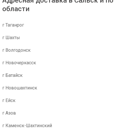
Адресная доставка в Сальск и по
области
г Таганрог
г Шахты
г Волгодонск
г Новочеркасск
г Батайск
г Новошахтинск
г Ейск
г Азов
г Каменск-Шахтинский