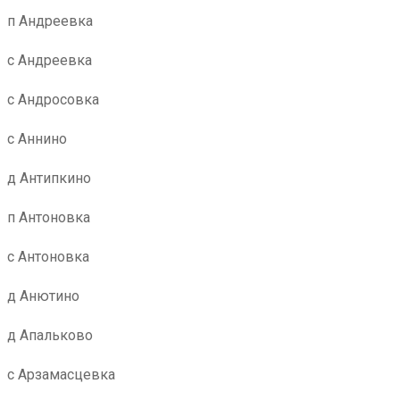
п Андреевка
с Андреевка
с Андросовка
с Аннино
д Антипкино
п Антоновка
с Антоновка
д Анютино
д Апальково
с Арзамасцевка