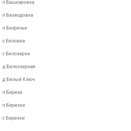
п Башкировка
п Безводовка
п Безречье
с Беловка
с Белозерки
д Белоозерная
д Белый Ключ
п Береза
п Березки
с Березки