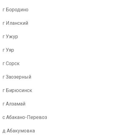
г Бородино
г Иланский
г Ужур
г Уяр
г Сорск
г Заозерный
г Бирюсинск
г Алзамай
с Абакано-Перевоз
д Абакумовка