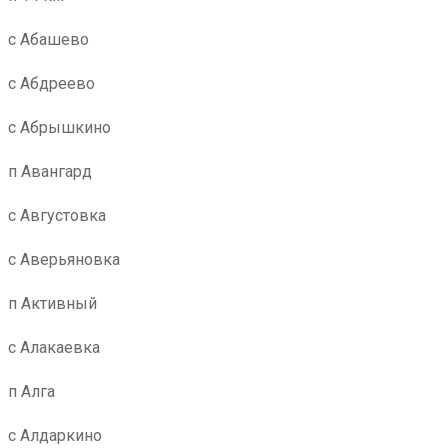
с Абашево
с Абдреево
с Абрышкино
п Авангард
с Августовка
с Аверьяновка
п Активный
с Алакаевка
п Алга
с Алдаркино