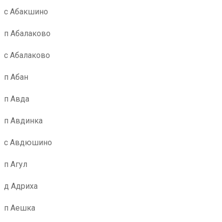
с Абакшино
п Абалаково
с Абалаково
п Абан
п Авда
п Авдинка
с Авдюшино
п Агул
д Адриха
п Аешка