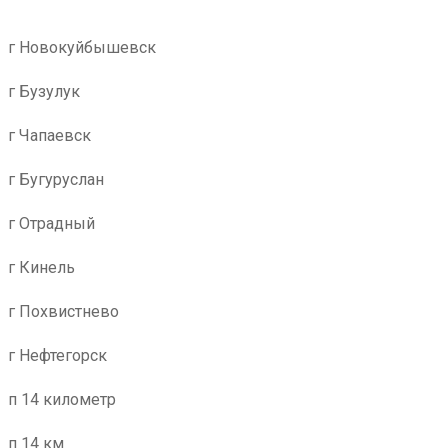
г Новокуйбышевск
г Бузулук
г Чапаевск
г Бугуруслан
г Отрадный
г Кинель
г Похвистнево
г Нефтегорск
п 14 километр
п 14 км