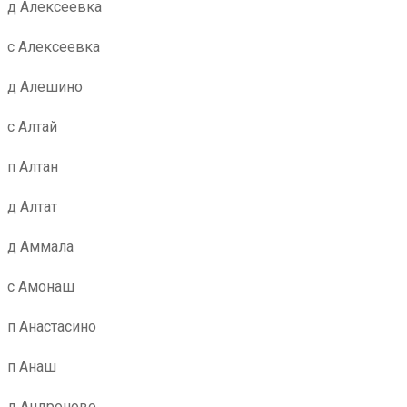
д Алексеевка
с Алексеевка
д Алешино
с Алтай
п Алтан
д Алтат
д Аммала
с Амонаш
п Анастасино
п Анаш
д Андроново