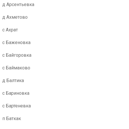
д Арсентьевка
д Ахметово
с Ахрат
с Баженовка
с Байгоровка
с Баймаково
д Балтика
с Бариновка
с Бартеневка
п Баткак