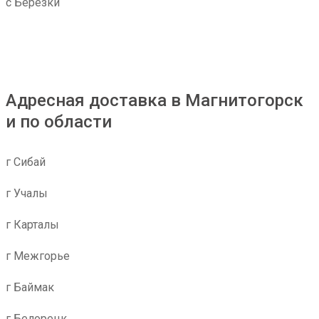
с Березки
Адресная доставка в Магнитогорск
и по области
г Сибай
г Учалы
г Карталы
г Межгорье
г Баймак
г Белорецк