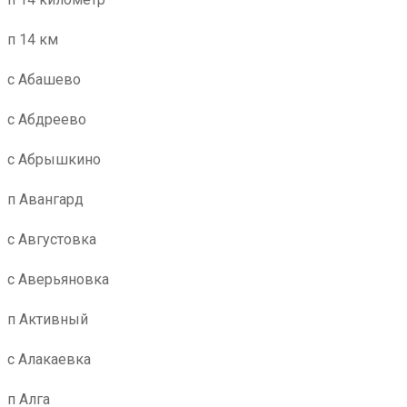
п 14 км
с Абашево
с Абдреево
с Абрышкино
п Авангард
с Августовка
с Аверьяновка
п Активный
с Алакаевка
п Алга