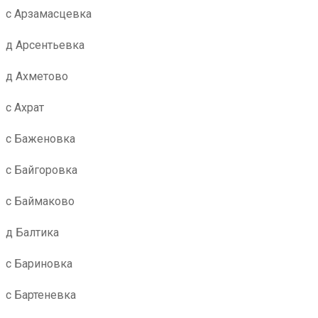
с Арзамасцевка
д Арсентьевка
д Ахметово
с Ахрат
с Баженовка
с Байгоровка
с Баймаково
д Балтика
с Бариновка
с Бартеневка