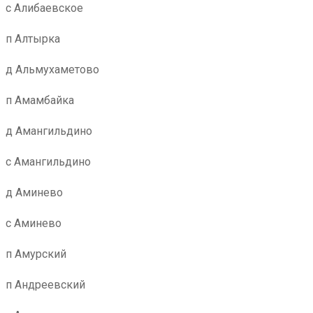
с Алибаевское
п Алтырка
д Альмухаметово
п Амамбайка
д Амангильдино
с Амангильдино
д Аминево
с Аминево
п Амурский
п Андреевский