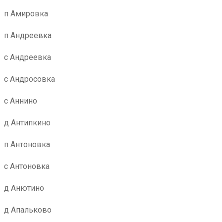
п Амировка
п Андреевка
с Андреевка
с Андросовка
с Аннино
д Антипкино
п Антоновка
с Антоновка
д Анютино
д Апальково