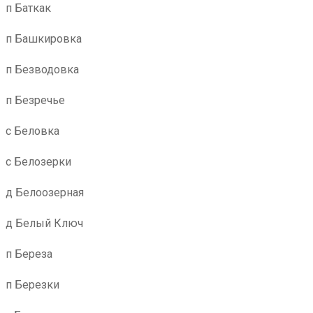
п Баткак
п Башкировка
п Безводовка
п Безречье
с Беловка
с Белозерки
д Белоозерная
д Белый Ключ
п Береза
п Березки