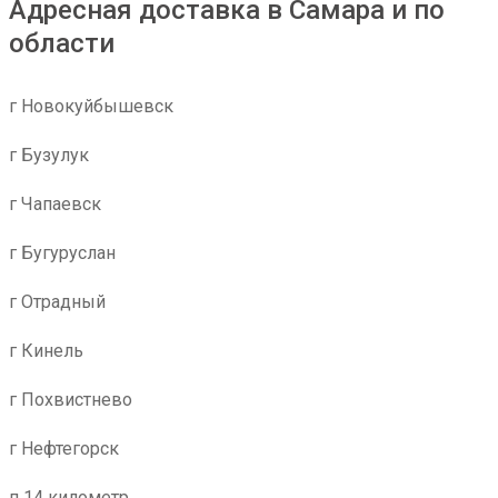
Адресная доставка в Самара и по
области
г Новокуйбышевск
г Бузулук
г Чапаевск
г Бугуруслан
г Отрадный
г Кинель
г Похвистнево
г Нефтегорск
п 14 километр