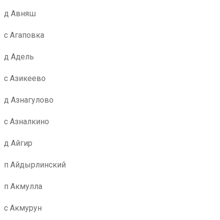
д Авняш
с Агаповка
д Адель
с Азикеево
д Азнагулово
с Азналкино
д Айгир
п Айдырлинский
п Акмулла
с Акмурун