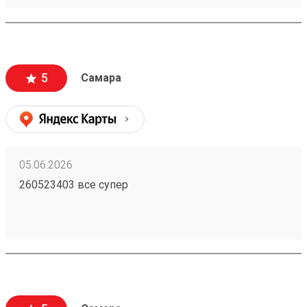
достаточно хрупкие изделия, на коробке
отправитель маркером указал это. Коробка пришла
в целости и сохранности. 1 звезду сняла за не
очень удобный график работы . Суббота-
воскресенье выходной , а в будни дни до 18:00.
5
Самара
Есть люди которые тоже работают по пятидневке
и у них свободны только суббота и воскресенье.
Сделайте выходные воскресенье-понедельник. В
субботу многим будет очень удобно забирать
грузы.
05.06.2026
260523403 все супер