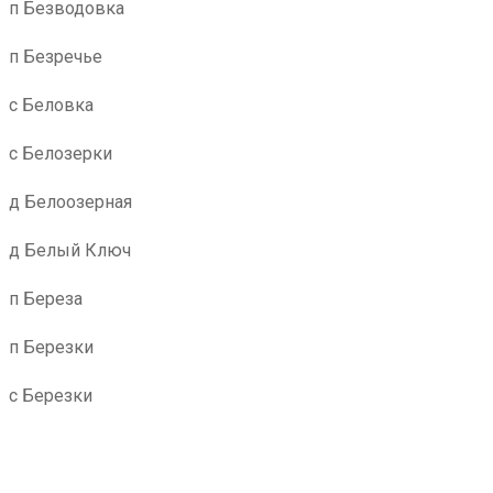
п Безводовка
п Безречье
с Беловка
с Белозерки
д Белоозерная
д Белый Ключ
п Береза
п Березки
с Березки