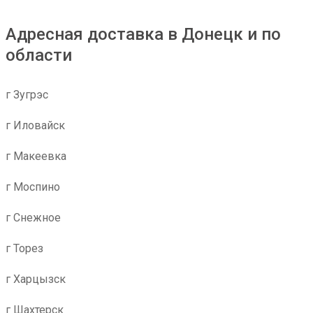
Адресная доставка в Донецк и по
области
г Зугрэс
г Иловайск
г Макеевка
г Моспино
г Снежное
г Торез
г Харцызск
г Шахтерск