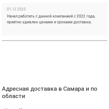
01.12.2025
Начал работать с данной компанией с 2022 года,
приятно удивлен ценами и сроками доставки,
достаточно вежливый персонал, не затягивают с
приёмкой и выдачей груза, оперативно
отзываются на просьбу привлечь складкой
вилочный погрузчик. Немаловажный фактор -
помогают с разгрузкой машины, если что-то
тяжелое. Заказ 251094787.
Адресная доставка в Самара и по
области