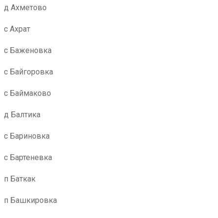
д Ахметово
с Ахрат
с Баженовка
с Байгоровка
с Баймаково
д Балтика
с Бариновка
с Бартеневка
п Баткак
п Башкировка