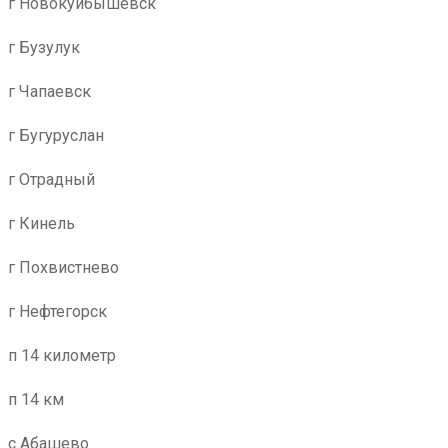
г Новокуйбышевск
г Бузулук
г Чапаевск
г Бугуруслан
г Отрадный
г Кинель
г Похвистнево
г Нефтегорск
п 14 километр
п 14 км
с Абашево