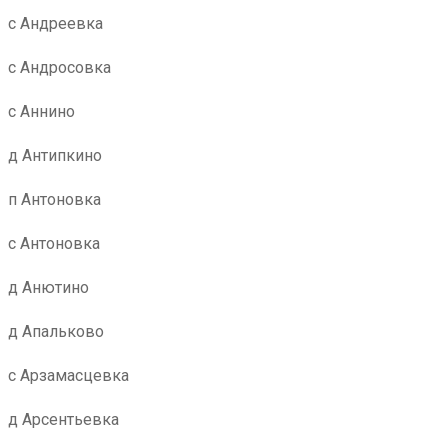
с Андреевка
с Андросовка
с Аннино
д Антипкино
п Антоновка
с Антоновка
д Анютино
д Апальково
с Арзамасцевка
д Арсентьевка