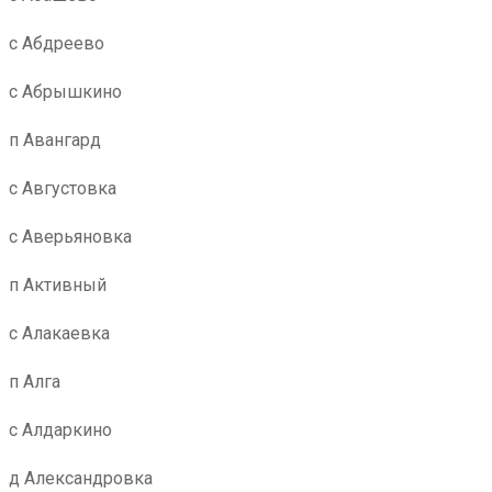
с Абдреево
с Абрышкино
п Авангард
с Августовка
с Аверьяновка
п Активный
с Алакаевка
п Алга
с Алдаркино
д Александровка