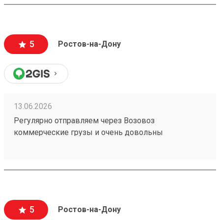
отправления считаются хрупкими, повреждения
могут стоить очень дорого и они недопустимы).
Очень вежливый персонал, и удобное приложение.
5
Ростов-на-Дону
13.06.2026
Регулярно отправляем через Возовоз
коммерческие грузы и очень довольны
сотрудничеством. На терминале всегда идеальная
чистота и порядок, товар принимают и выдают
быстро. Персонал заслуживает отдельной похвалы
— общение максимально вежливое, менеджеры
приветливые и всегда готовы помочь с
оформлением. Самое главное для нас — это
5
Ростов-на-Дону
стопроцентная сохранность груза, коробки всегда