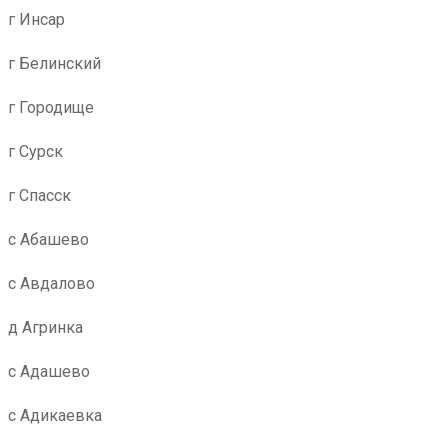
г Инсар
г Белинский
г Городище
г Сурск
г Спасск
с Абашево
с Авдалово
д Агринка
с Адашево
с Адикаевка