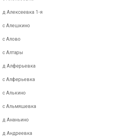
д Алексеевка 1-я
с Алешкино
с Алово
с Алтары
д Алферьевка
с Алферьевка
с Алькино
с Альмяшевка
д Ананьино
д Андреевка