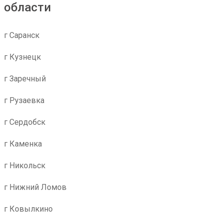
области
г Саранск
г Кузнецк
г Заречный
г Рузаевка
г Сердобск
г Каменка
г Никольск
г Нижний Ломов
г Ковылкино