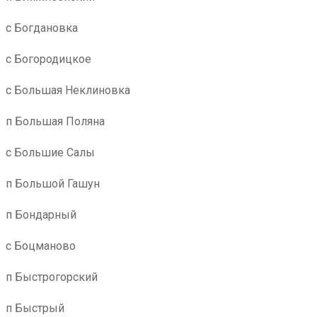
с Богдановка
с Богородицкое
с Большая Неклиновка
п Большая Поляна
с Большие Салы
п Большой Гашун
п Бондарный
с Боцманово
п Быстрогорский
п Быстрый