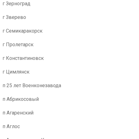
г Зерноград
г Зверево
г Семикаракорск
г Пролетарск
г Константиновск
г Цимлянск
п 25 лет Военконезавода
п Абрикосовый
п Агаренский
п Аглос