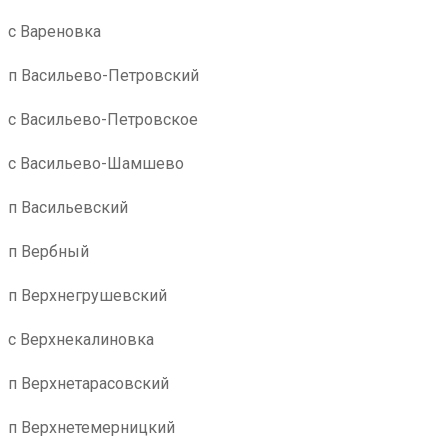
с Вареновка
п Васильево-Петровский
с Васильево-Петровское
с Васильево-Шамшево
п Васильевский
п Вербный
п Верхнегрушевский
с Верхнекалиновка
п Верхнетарасовский
п Верхнетемерницкий