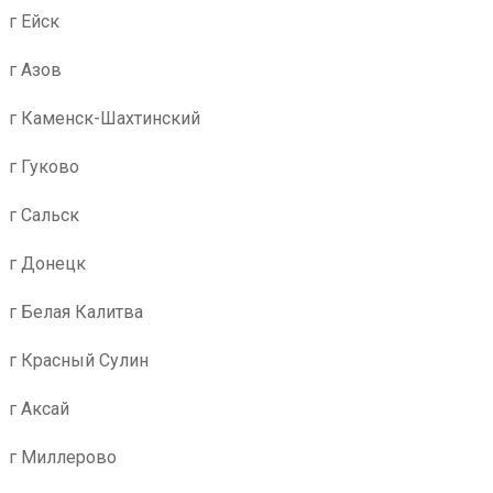
г Ейск
г Азов
г Каменск-Шахтинский
г Гуково
г Сальск
г Донецк
г Белая Калитва
г Красный Сулин
г Аксай
г Миллерово