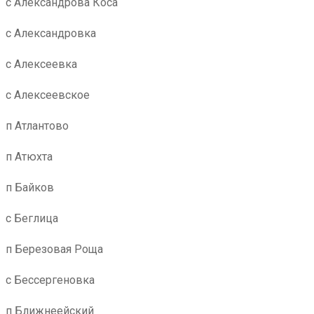
с Александрова Коса
с Александровка
с Алексеевка
с Алексеевское
п Атлантово
п Атюхта
п Байков
с Беглица
п Березовая Роща
с Бессергеновка
п Ближнеейский