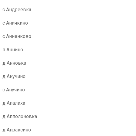
с Андреевка
с Аничкино
с Анненково
п Аннино
д Анновка
д Анучино
с Анучино
д Апалиха
д Апполоновка
д Апраксино