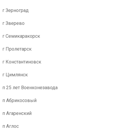
г Зерноград
г Зверево
г Семикаракорск
г Пролетарск
г Константиновск
г Цимлянск
п 25 лет Военконезавода
п Абрикосовый
п Агаренский
п Аглос