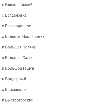
п Ближнеейский
с Богдановка
с Богородицкое
с Большая Неклиновка
п Большая Поляна
с Большие Салы
п Большой Гашун
п Бондарный
с Боцманово
п Быстрогорский