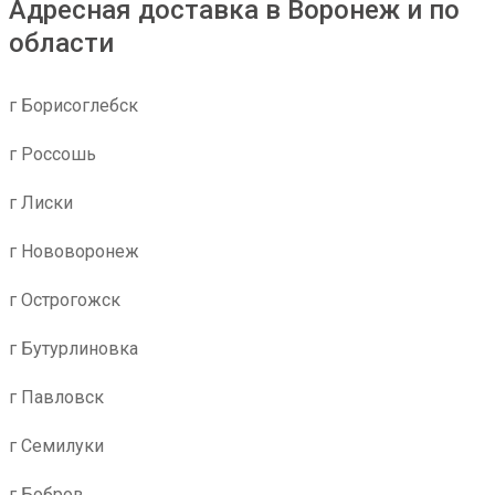
Адресная доставка в Воронеж и по
области
г Борисоглебск
г Россошь
г Лиски
г Нововоронеж
г Острогожск
г Бутурлиновка
г Павловск
г Семилуки
г Бобров