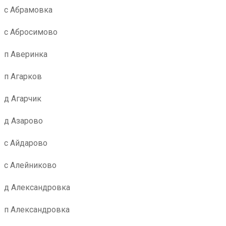
с Абрамовка
с Абросимово
п Аверинка
п Агарков
д Агарчик
д Азарово
с Айдарово
с Алейниково
д Александровка
п Александровка