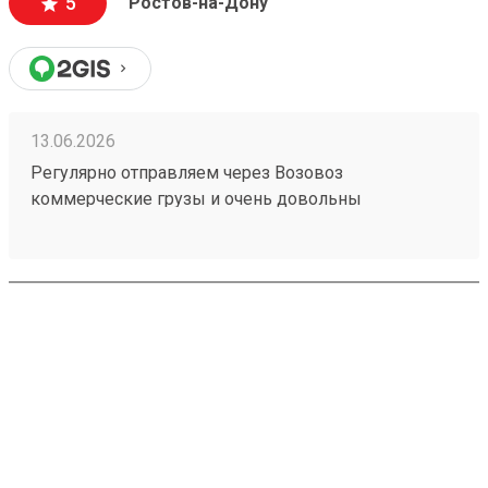
5
Ростов-на-Дону
13.06.2026
Регулярно отправляем через Возовоз
коммерческие грузы и очень довольны
сотрудничеством. На терминале всегда идеальная
чистота и порядок, товар принимают и выдают
быстро. Персонал заслуживает отдельной похвалы
— общение максимально вежливое, менеджеры
приветливые и всегда готовы помочь с
оформлением. Самое главное для нас — это
стопроцентная сохранность груза, коробки всегда
приходят чистыми и немятыми. Цены адекватные,
сроки соблюдаются. Рекомендую! (заказ №
260183788)