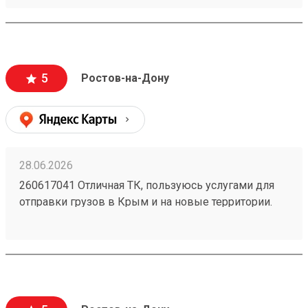
перевозка грузов без повреждений (мои
отправления считаются хрупкими, повреждения
могут стоить очень дорого и они недопустимы).
Очень вежливый персонал, и удобное приложение.
5
Ростов-на-Дону
28.06.2026
260617041 Отличная ТК, пользуюсь услугами для
отправки грузов в Крым и на новые территории.
Один из самых низких ценников на рынке,
перевозка грузов без повреждений (мои
отправления считаются хрупкими, повреждения
могут стоить очень дорого и они недопустимы).
Очень вежливый персонал, и удобное приложение.