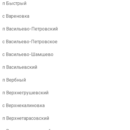
п Быстрый
с Вареновка
п Васильево-Петровский
с Васильево-Петровское
с Васильево-Шамшево
п Васильевский
п Вербный
п Верхнегрушевский
с Верхнекалиновка
п Верхнетарасовский