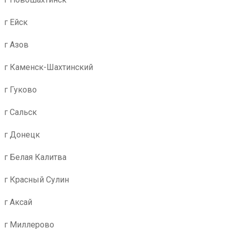
г Ейск
г Азов
г Каменск-Шахтинский
г Гуково
г Сальск
г Донецк
г Белая Калитва
г Красный Сулин
г Аксай
г Миллерово