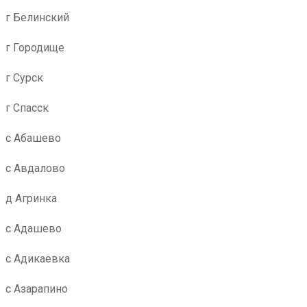
г Белинский
г Городище
г Сурск
г Спасск
с Абашево
с Авдалово
д Агринка
с Адашево
с Адикаевка
с Азарапино