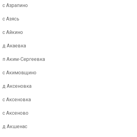
с Азрапино
с Азясь
с Айкино
д Акаевка
п Аким-Сергеевка
с Акимовщино
д Аксеновка
с Аксеновка
с Аксеново
д Акшенас