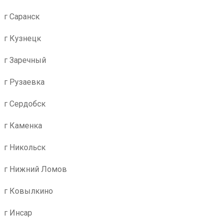
г Саранск
г Кузнецк
г Заречный
г Рузаевка
г Сердобск
г Каменка
г Никольск
г Нижний Ломов
г Ковылкино
г Инсар