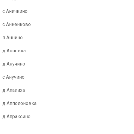
с Аничкино
с Анненково
п Аннино
д Анновка
д Анучино
с Анучино
д Апалиха
д Апполоновка
д Апраксино