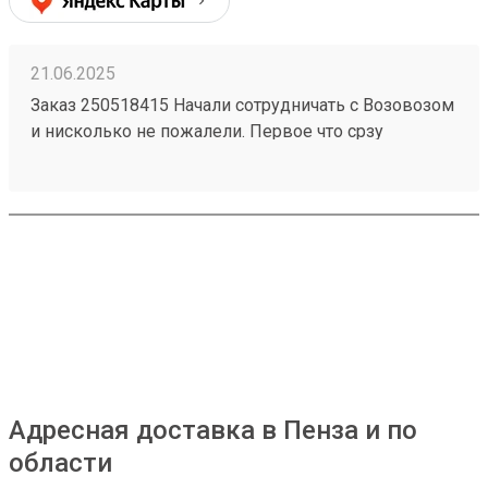
21.06.2025
Заказ 250518415 Начали сотрудничать с Возовозом
и нисколько не пожалели. Первое что срзу
бросилось в глаза это очень удобный интерфейс в
личном кабинете польователя. Все супер-понятно.
Сроки доставки тоже отличные. Из Питера в Пензу
за 2 дня! Супер! Цены ниже чем у конкурентов.
Если Возовоз будет и дальше так работать, то
серьезно подвинет конкурентов
Адресная доставка в Пенза и по
области