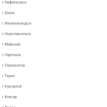
г Нефтекумск
г Шали
г Железноводск
г Новопавловск
г Майский
г Нарткала
г Лермонтов
г Терек
г Курчалой
г Алагир