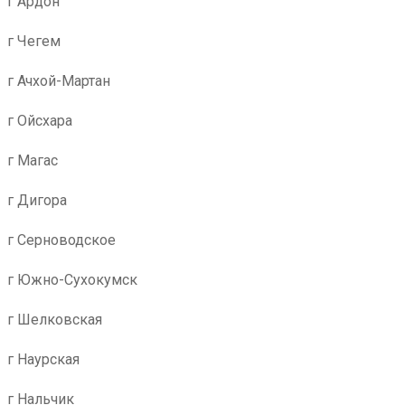
г Ардон
г Чегем
г Ачхой-Мартан
г Ойсхара
г Магас
г Дигора
г Серноводское
г Южно-Сухокумск
г Шелковская
г Наурская
г Нальчик