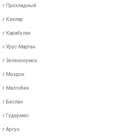
г Прохладный
г Кизляр
г Карабулак
г Урус-Мартан
г Зеленокумск
г Моздок
г Малгобек
г Беслан
г Гудермес
г Аргун