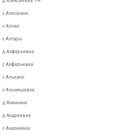
д Алексеевка 1-я
с Алешкино
с Алово
с Алтары
д Алферьевка
с Алферьевка
с Алькино
с Альмяшевка
д Ананьино
д Андреевка
с Андреевка