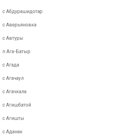
с Абдурашидотар
с Аверьяновка
с Автуры
п Ага-Батыр
с Агада
с Агачаул
с Агачкала
с Агишбатой
с Агишты
с Аданак