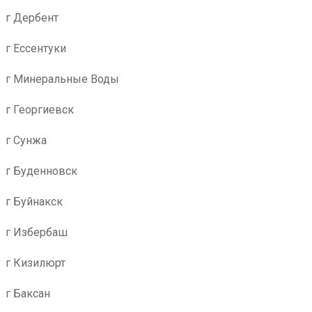
г Дербент
г Ессентуки
г Минеральные Воды
г Георгиевск
г Сунжа
г Буденновск
г Буйнакск
г Избербаш
г Кизилюрт
г Баксан