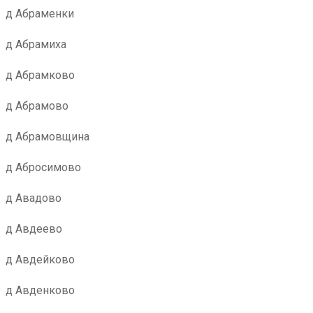
д Абраменки
д Абрамиха
д Абрамково
д Абрамово
д Абрамовщина
д Абросимово
д Авадово
д Авдеево
д Авдейково
д Авденково