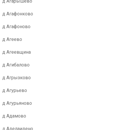
д Агарышево
д Агафонково
д Агафоново
д Агеево
д Агеевщина
д Агибалово
д Агрызково
д Агурьево
д Агурьяново
д Адамово
д Аделаидено