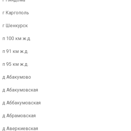
г Каргополь
г Шенкурск
п 100 км ж.д.
п 91 км ж.д.
п 95 км ж.д.
д Абакумово
д Абакумовская
д Аббакумовская
д Абрамовская
д Аверкиевская