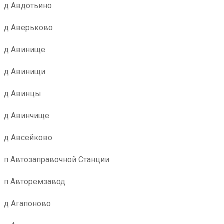
д Авдотьино
д Аверьково
д Авинище
д Авинищи
д Авинцы
д Авинчище
д Авсейково
п Автозаправочной Станции
п Авторемзавод
д Агапоново