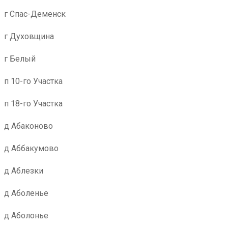
г Спас-Деменск
г Духовщина
г Белый
п 10-го Участка
п 18-го Участка
д Абаконово
д Аббакумово
д Аблезки
д Аболенье
д Аболонье