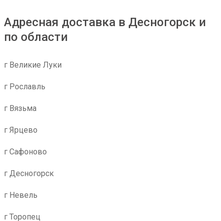
Адресная доставка в Десногорск и
по области
г Великие Луки
г Рославль
г Вязьма
г Ярцево
г Сафоново
г Десногорск
г Невель
г Торопец