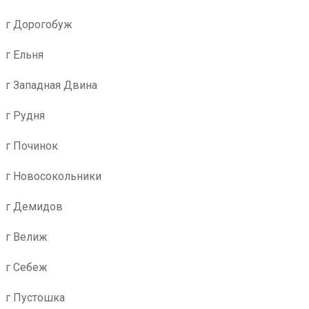
г Дорогобуж
г Ельня
г Западная Двина
г Рудня
г Починок
г Новосокольники
г Демидов
г Велиж
г Себеж
г Пустошка