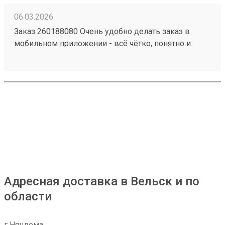
06.03.2026
Заказ 260188080 Очень удобно делать заказ в
мобильном приложении - всё чётко, понятно и
прозрачно. Сформировали заявку на
определённый день, внесли все данные по грузу,
сразу видна сумма на оплату. В обозначенное
время приехал водитель, забрал груз. В личном
кабинете видны все перемещения груза, там же
делается и оплата. Очень удобно и комфортно! А за
бонусную программу - отдельное спасибо!
Адресная доставка в Вельск и по
области
г Няндома