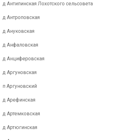
д Антипинская Лохотского сельсовета
д Антроповская
д Ануковская
д Анфаловская
д Анциферовская
д Аргуновская
п Аргуновский
д Арефинская
д Артемковская
д Артюгинская