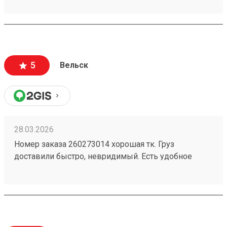
информации много, как формируется стоимость
доставки и из чего. Даже есть телеграмм бот, что
тоже очень удобно. Дали приветственный
промокод, не нашел куда ввести, написал в
поддержку, моментально ответили, менеджер
5
Вельск
отредактировала заказ и все. Все супер
28.03.2026
Номер заказа 260273014 хорошая тк. Груз
доставили быстро, невридимый. Есть удобное
мобильное приложение. Цены приемлемые.
Побольше бы только терминалов самой тк. Не во
всех городах ещё есть. Развивайтесь.