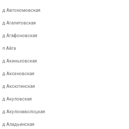
д Автономовская
д Агапитовская
д Агафоновская
п Айга
д Акиньховская
д Аксеновская
д Аксютинская
д Акуловская
д Акулонаволоцкая
д Аладьинская