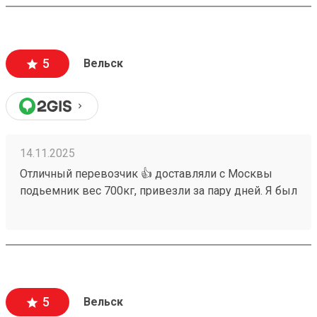
5
Вельск
14.11.2025
Отличный перевозчик 👍 доставляли с Москвы
подьемник вес 700кг, привезли за пару дней. Я был
в шоке, думал неделя не меньше. Цена меня очень
удивила , чуть не в два раза меньше чем у других.
Номер заказа 250998061. Сотрудник на терминале
очень вежливый и грамотный , помог от начала и
до конца. Всем советую транспортную возовозов.
Теперь у них есть мобильное приложение. 6 звезд.
5
Вельск