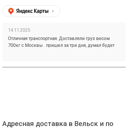
14.11.2025
Отличная транспортная. Доставляли груз весом
700кг с Москвы . пришел за три дня, думал будет
дольше. Все в целости и сохранности. Цена по
сравнению с другими тр. Компаниями смешная.
Недорого. Номер заказа 250998061. Обращаюсь
всегда к ним. Есть мобильное приложение. Очень
удобно. Вежливые сотрудники на терминале.
Спасибо я выбираю возовозов . 6 звезд.
Адресная доставка в Вельск и по