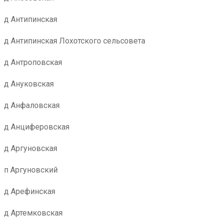
д Антипинская
д Антипинская Лохотского сельсовета
д Антроповская
д Ануковская
д Анфаловская
д Анциферовская
д Аргуновская
п Аргуновский
д Арефинская
д Артемковская