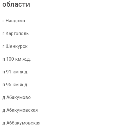
области
г Няндома
г Каргополь
г Шенкурск
п 100 км ж.д.
п 91 км ж.д.
п 95 км ж.д.
д Абакумово
д Абакумовская
д Аббакумовская