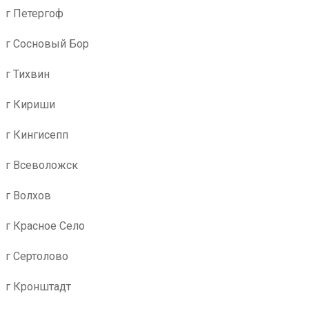
г Петергоф
г Сосновый Бор
г Тихвин
г Кириши
г Кингисепп
г Всеволожск
г Волхов
г Красное Село
г Сертолово
г Кронштадт