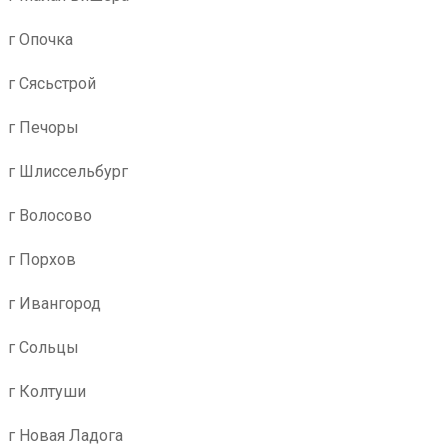
г Опочка
г Сясьстрой
г Печоры
г Шлиссельбург
г Волосово
г Порхов
г Ивангород
г Сольцы
г Колтуши
г Новая Ладога