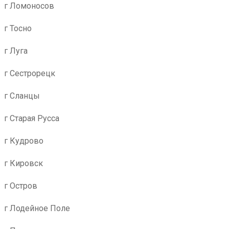
г Ломоносов
г Тосно
г Луга
г Сестрорецк
г Сланцы
г Старая Русса
г Кудрово
г Кировск
г Остров
г Лодейное Поле