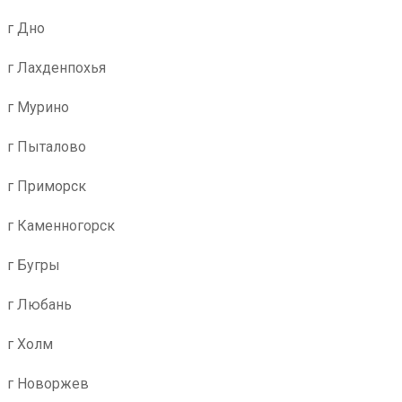
г Дно
г Лахденпохья
г Мурино
г Пыталово
г Приморск
г Каменногорск
г Бугры
г Любань
г Холм
г Новоржев