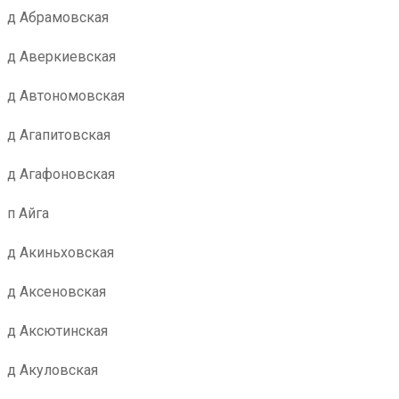
д Абрамовская
д Аверкиевская
д Автономовская
д Агапитовская
д Агафоновская
п Айга
д Акиньховская
д Аксеновская
д Аксютинская
д Акуловская