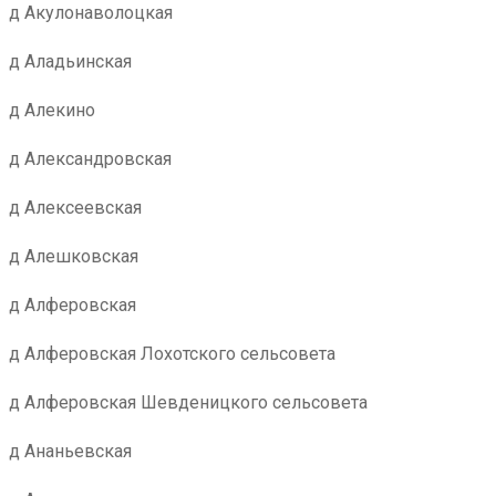
д Акулонаволоцкая
д Аладьинская
д Алекино
д Александровская
д Алексеевская
д Алешковская
д Алферовская
д Алферовская Лохотского сельсовета
д Алферовская Шевденицкого сельсовета
д Ананьевская