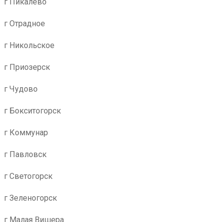
г Пикалево
г Отрадное
г Никольское
г Приозерск
г Чудово
г Бокситогорск
г Коммунар
г Павловск
г Светогорск
г Зеленогорск
г Малая Вишера