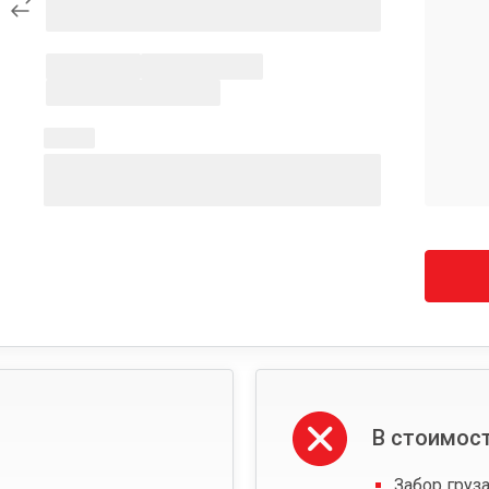
В стоимост
Забор груза