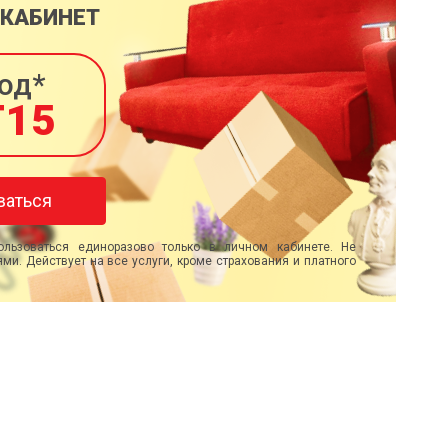
 КАБИНЕТ
од*
T15
ваться
льзоваться единоразово только в личном кабинете. Не
ми. Действует на все услуги, кроме страхования и платного