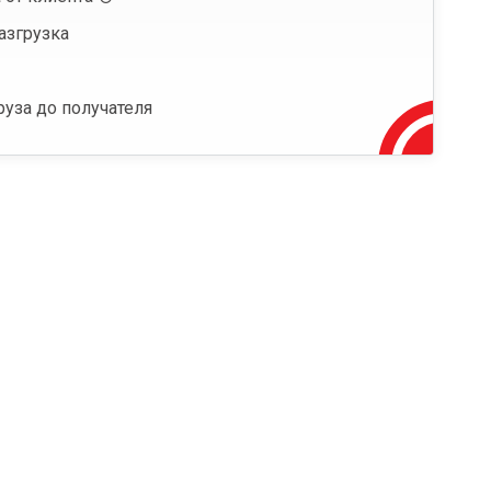
азгрузка
руза до получателя