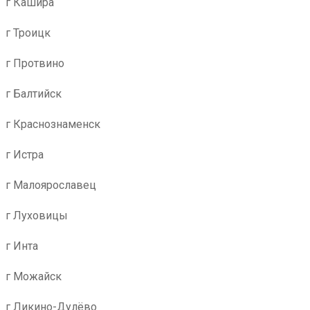
г Кашира
г Троицк
г Протвино
г Балтийск
г Краснознаменск
г Истра
г Малоярославец
г Луховицы
г Инта
г Можайск
г Ликино-Дулёво