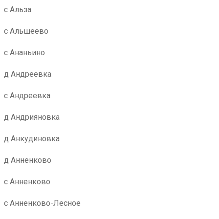
с Альза
с Альшеево
с Ананьино
д Андреевка
с Андреевка
д Андрияновка
д Анкудиновка
д Анненково
с Анненково
с Анненково-Лесное