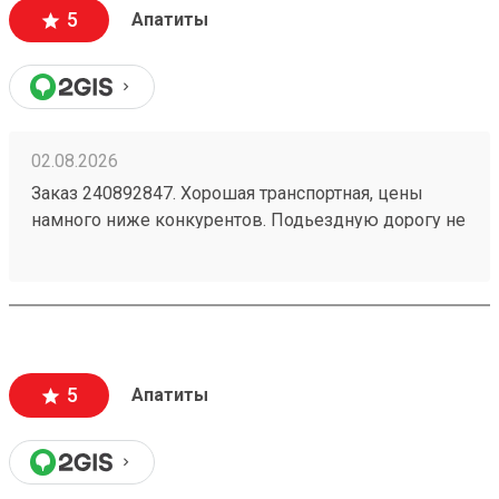
5
Апатиты
02.08.2026
Заказ 240892847. Хорошая транспортная, цены
намного ниже конкурентов. Подьездную дорогу не
мешало бы немного подремонтировать, а так все
хорошо. Сотрудники вежливые, всегда помогут
подскажут как лучше упаковать. Заказы
оформляют и выдают быстро. Советую всем!
5
Апатиты