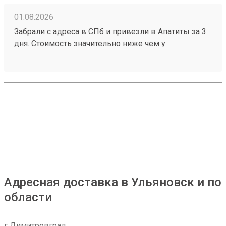
01.08.2026
Забрали с адреса в СПб и привезли в Апатиты за 3
дня. Стоимость значительно ниже чем у
конкурентов. Нет очередей на выдаче . Своя
эстакада. В общем теперь работаю только с этой
компанией! Номер заказа 260691900.
Адресная доставка в Ульяновск и по
области
г Димитровград