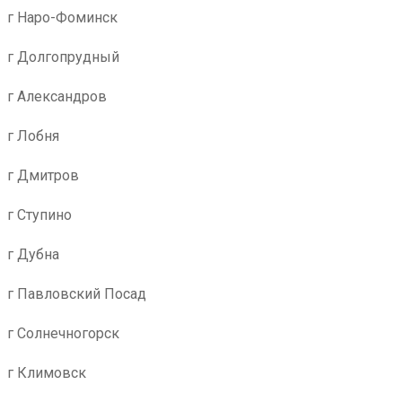
г Наро-Фоминск
г Долгопрудный
г Александров
г Лобня
г Дмитров
г Ступино
г Дубна
г Павловский Посад
г Солнечногорск
г Климовск