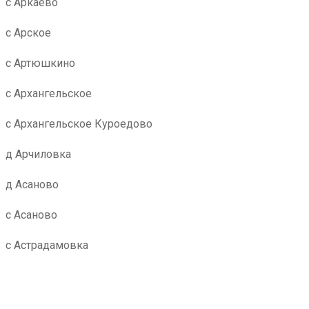
с Аркаево
с Арское
с Артюшкино
с Архангельское
с Архангельское Куроедово
д Арчиловка
д Асаново
с Асаново
с Астрадамовка