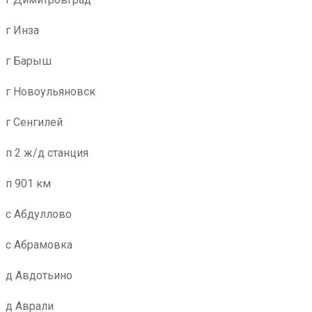
г Инза
г Барыш
г Новоульяновск
г Сенгилей
п 2 ж/д станция
п 901 км
с Абдуллово
с Абрамовка
д Авдотьино
д Аврали