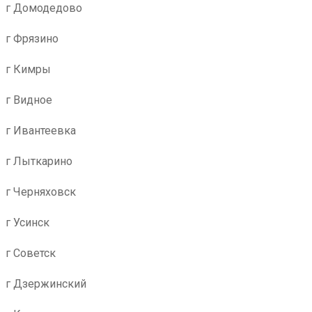
г Домодедово
г Фрязино
г Кимры
г Видное
г Ивантеевка
г Лыткарино
г Черняховск
г Усинск
г Советск
г Дзержинский