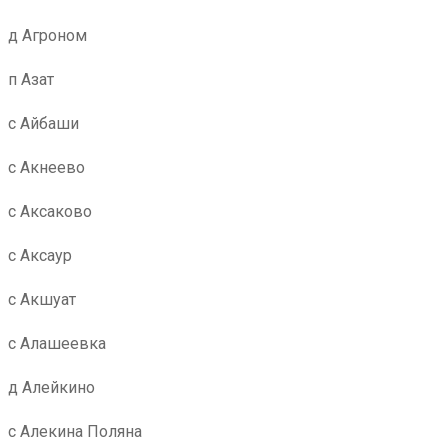
д Агроном
п Азат
с Айбаши
с Акнеево
с Аксаково
с Аксаур
с Акшуат
с Алашеевка
д Алейкино
с Алекина Поляна