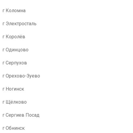
г Коломна
г Электросталь
г Королёв
г Одинцово
г Серпухов
г Орехово-Зуево
г Ногинск
г Щёлково
г Сергиев Посад
г Обнинск