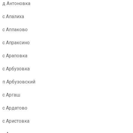
д Антоновка
с Апалиха
с Аппаково
с Апраксино
с Араповка
с Арбузовка
п Арбузовский
с Аргаш
с Ардатово
с Аристовка