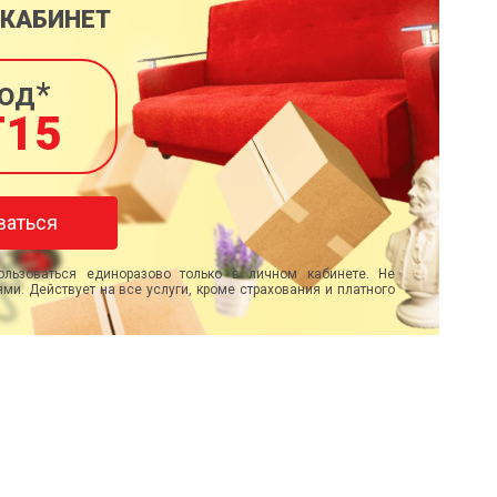
 КАБИНЕТ
од*
T15
ваться
льзоваться единоразово только в личном кабинете. Не
ми. Действует на все услуги, кроме страхования и платного