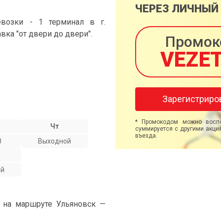
ЧЕРЕЗ ЛИЧНЫЙ
возки - 1 терминал в г.
авка "от двери до двери".
Промок
VEZE
Зарегистриро
* Промокодом можно воспо
Чт
суммируется с другими акция
въезда.
0
Выходной
ой
" на маршруте Ульяновск —