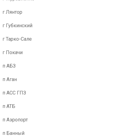
г Лянтор
г Губкинский
г Тарко-Сале
г Покачи
п АБЗ
п Аган
п АСС ГПЗ
п АТБ
п Аэропорт
п Банный