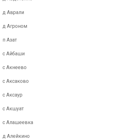
д Аврали
д Агроном
п Азат
с Айбаши
с Акнеево
с Аксаково
с Аксаур
с Акшуат
с Алашеевка
д Алейкино