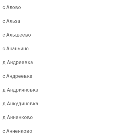
с Алово
с Альза
с Альшеево
с Ананьино
д Андреевка
с Андреевка
д Андрияновка
д Анкудиновка
д Анненково
с Анненково