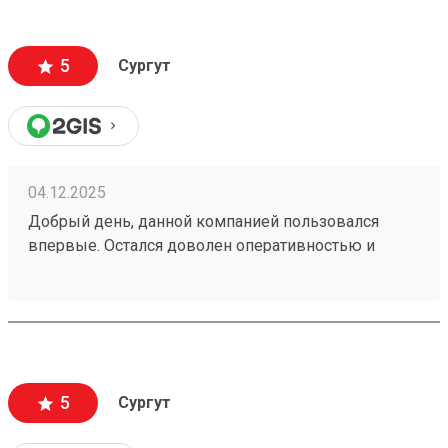
5
Сургут
04.12.2025
Добрый день, данной компанией пользовался
впервые. Остался доволен оперативностью и
акуратностью сотрудников. Стоимость услуги в
среднем на уровне остальных компаний. Не
обнаружил очереди в офисе, чем сэкономил
время. Рекомендую к использованию. Заказ
250896935.
5
Сургут