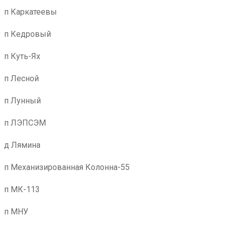
п Каркатеевы
п Кедровый
п Куть-Ях
п Лесной
п Лунный
п ЛЭПСЭМ
д Лямина
п Механизированная Колонна-55
п МК-113
п МНУ