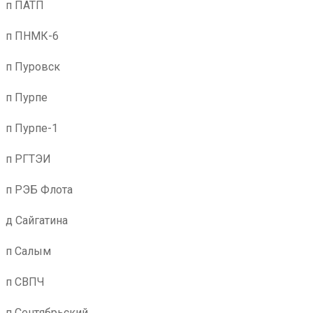
п ПАТП
п ПНМК-6
п Пуровск
п Пурпе
п Пурпе-1
п РГТЭИ
п РЭБ Флота
д Сайгатина
п Салым
п СВПЧ
п Сентябрьский