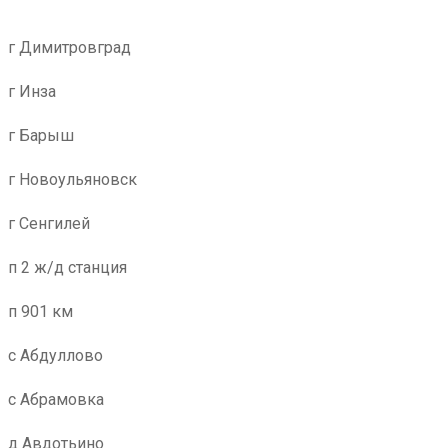
г Димитровград
г Инза
г Барыш
г Новоульяновск
г Сенгилей
п 2 ж/д станция
п 901 км
с Абдуллово
с Абрамовка
д Авдотьино