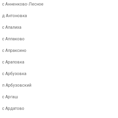
с Анненково-Лесное
д Антоновка
с Апалиха
с Аппаково
с Апраксино
с Араповка
с Арбузовка
п Арбузовский
с Аргаш
с Ардатово