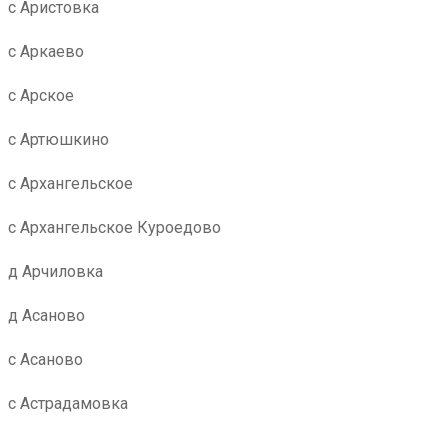
с Аристовка
с Аркаево
с Арское
с Артюшкино
с Архангельское
с Архангельское Куроедово
д Арчиловка
д Асаново
с Асаново
с Астрадамовка