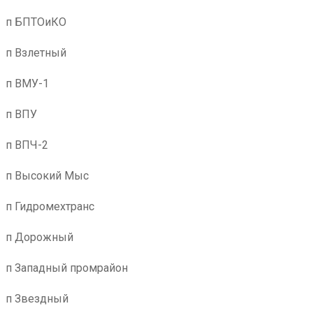
п БПТОиКО
п Взлетный
п ВМУ-1
п ВПУ
п ВПЧ-2
п Высокий Мыс
п Гидромехтранс
п Дорожный
п Западный промрайон
п Звездный