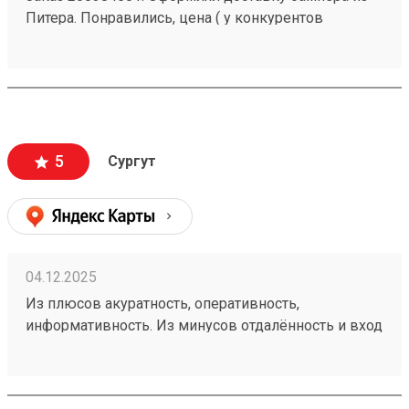
Питера. Понравились, цена ( у конкурентов
ощутимо дороже), скорость доставки и качество
упаковки. Единственный нюанс, лично для меня,
это местонахождение тк.
5
Сургут
04.12.2025
Из плюсов акуратность, оперативность,
информативность. Из минусов отдалённость и вход
через проходную сторонней организации, но
показав паспорт пропустили мигом. Заказ
250896935.