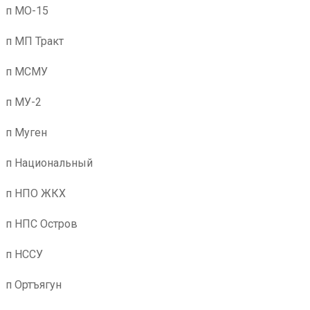
п МО-15
п МП Тракт
п МСМУ
п МУ-2
п Муген
п Национальный
п НПО ЖКХ
п НПС Остров
п НССУ
п Ортъягун