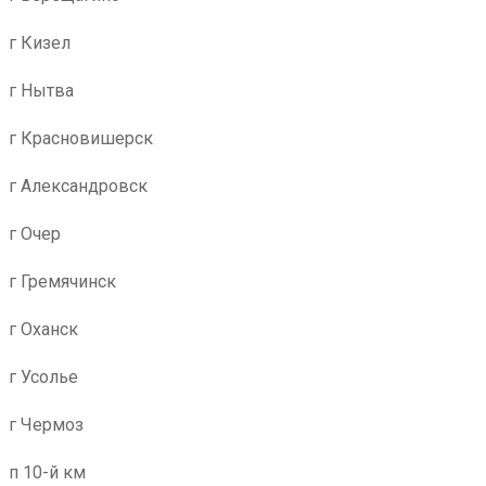
г Кизел
г Нытва
г Красновишерск
г Александровск
г Очер
г Гремячинск
г Оханск
г Усолье
г Чермоз
п 10-й км