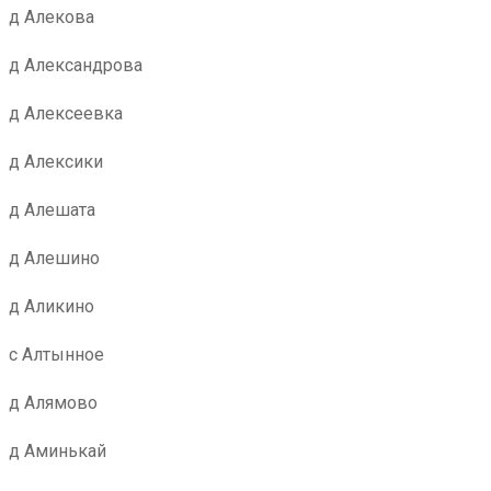
д Алекова
д Александрова
д Алексеевка
д Алексики
д Алешата
д Алешино
д Аликино
с Алтынное
д Алямово
д Аминькай