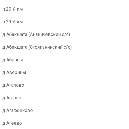
п 20-й км
п 29-й км
д Абакшата (Ананичевский с/с)
д Абакшата (Стряпунинский с/с)
д Абросы
д Аверины
д Агапово
д Агарзя
д Агафонково
д Агеево