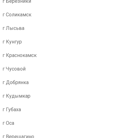
г Березники
г Соликамск
г Лысьва
г Кунгур
г Краснокамск
г Чусовой
г Добрянка
г Кудымкар
г Губаха
г Оса
г Верещагино