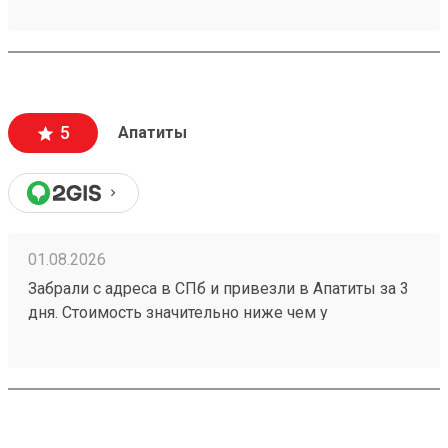
хорошо. Сотрудники вежливые, всегда помогут
подскажут как лучше упаковать. Заказы
оформляют и выдают быстро. Советую всем!
5
Апатиты
01.08.2026
Забрали с адреса в СПб и привезли в Апатиты за 3
дня. Стоимость значительно ниже чем у
конкурентов. Нет очередей на выдаче . Своя
эстакада. В общем теперь работаю только с этой
компанией! Номер заказа 260691900.