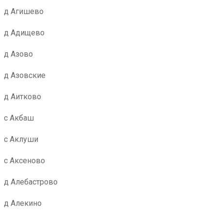
д Агишево
д Адищево
д Азово
д Азовские
д Аитково
с Акбаш
с Аклуши
с Аксеново
д Алебастрово
д Алекино