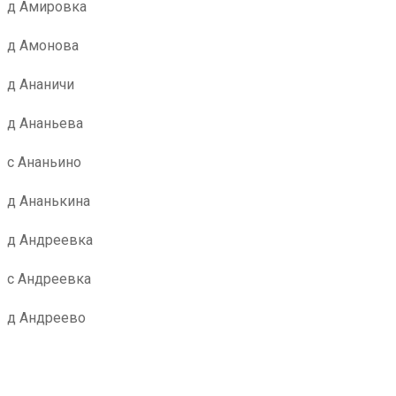
д Амировка
д Амонова
д Ананичи
д Ананьева
с Ананьино
д Ананькина
д Андреевка
с Андреевка
д Андреево