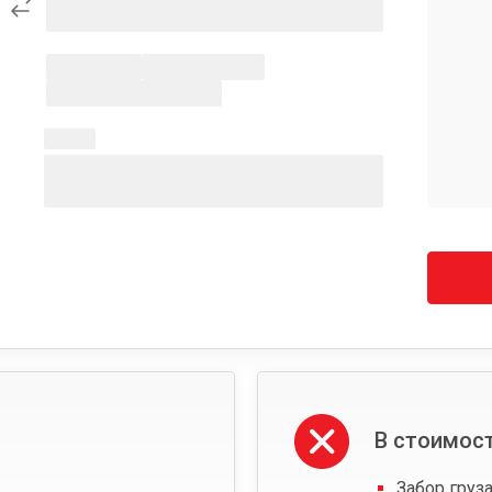
В стоимост
Забор груза