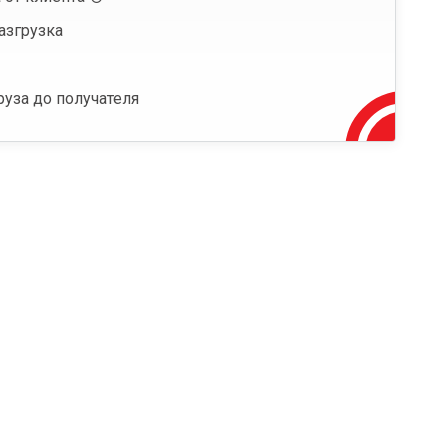
азгрузка
руза до получателя