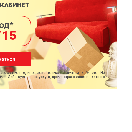
 КАБИНЕТ
од*
T15
ваться
льзоваться единоразово только в личном кабинете. Не
ми. Действует на все услуги, кроме страхования и платного