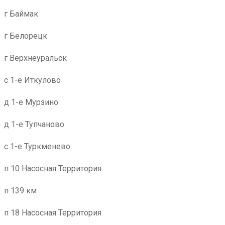
г Баймак
г Белорецк
г Верхнеуральск
с 1-е Иткулово
д 1-е Мурзино
д 1-е Тупчаново
с 1-е Туркменево
п 10 Насосная Территория
п 139 км
п 18 Насосная Территория