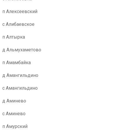
п Алексеевский
с Алибаевское
п Алтырка
д Альмухаметово
п Амамбайка
д Амангильдино
с Амангильдино
д Аминево
с Аминево
п Амурский