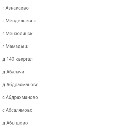
г Азнакаево
г Менделеевск
г Мензелинск
г Мамадыш
д 140 квартал
д Абалачи
д Абдрахманово
с Абдрахманово
с Абсалямово
д Абышево