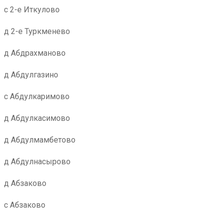
с 2-е Иткулово
д 2-е Туркменево
д Абдрахманово
д Абдулгазино
с Абдулкаримово
д Абдулкасимово
д Абдулмамбетово
д Абдулнасырово
д Абзаково
с Абзаково