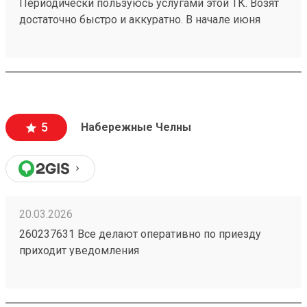
Периодически пользуюсь услугами этой ТК. Возят
достаточно быстро и аккуратно. В начале июня
получила груз 260525509 , в одной из коробок были
достаточно хрупкие изделия, на коробке
отправитель маркером указал это. Коробка пришла
в целости и сохранности. 1 звезду сняла за не
очень удобный график работы . Суббота-
воскресенье выходной , а в будни дни до 18:00.
5
Набережные Челны
Есть люди которые тоже работают по пятидневке
и у них свободны только суббота и воскресенье.
Сделайте выходные воскресенье-понедельник. В
субботу многим будет очень удобно забирать
грузы.
20.03.2026
260237631 Все делают оперативно по приезду
приходит уведомления