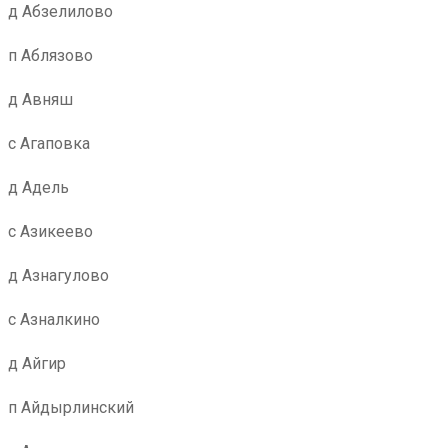
д Абзелилово
п Аблязово
д Авняш
с Агаповка
д Адель
с Азикеево
д Азнагулово
с Азналкино
д Айгир
п Айдырлинский