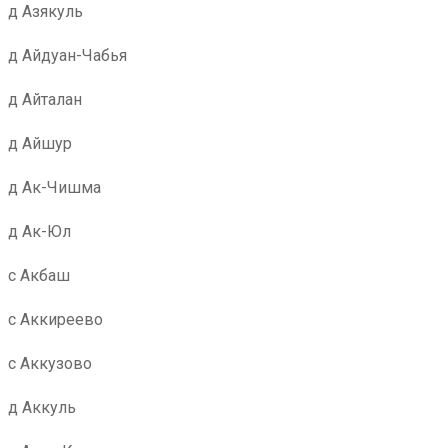
д Азякуль
д Айдуан-Чабья
д Айталан
д Айшур
д Ак-Чишма
д Ак-Юл
с Акбаш
с Аккиреево
с Аккузово
д Аккуль