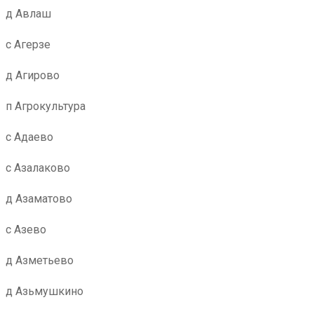
д Авлаш
с Агерзе
д Агирово
п Агрокультура
с Адаево
с Азалаково
д Азаматово
с Азево
д Азметьево
д Азьмушкино