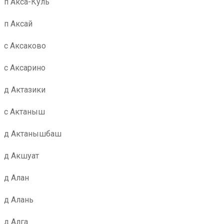
п Акса-Куль
п Аксай
с Аксаково
с Аксарино
д Актазики
с Актаныш
д Актанышбаш
д Акшуат
д Алан
д Алань
д Алга