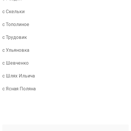
с Скельки
с Тополиное
с Трудовик
с Ульяновка
с Шевченко
с Шлях Ильича
с Ясная Поляна