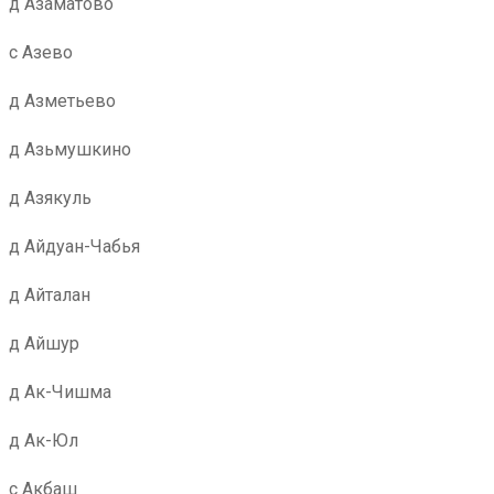
д Азаматово
с Азево
д Азметьево
д Азьмушкино
д Азякуль
д Айдуан-Чабья
д Айталан
д Айшур
д Ак-Чишма
д Ак-Юл
с Акбаш