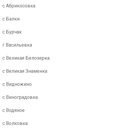
с Абрикосовка
с Балки
с Бурчак
г Васильевка
с Великая Белозерка
с Великая Знаменка
с Видножино
с Виноградовка
с Водяное
с Волковка