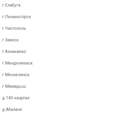
г Елабуга
г Лениногорск
г Чистополь
г Заинск
г Азнакаево
г Менделеевск
г Мензелинск
г Мамадыш
д 140 квартал
д Абалачи