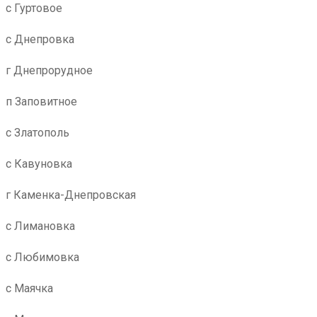
с Гуртовое
с Днепровка
г Днепрорудное
п Заповитное
с Златополь
с Кавуновка
г Каменка-Днепровская
с Лимановка
с Любимовка
с Маячка