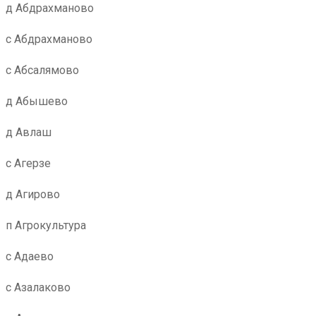
д Абдрахманово
с Абдрахманово
с Абсалямово
д Абышево
д Авлаш
с Агерзе
д Агирово
п Агрокультура
с Адаево
с Азалаково