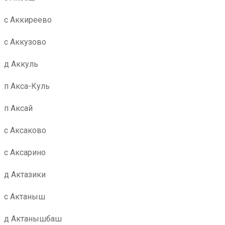
с Аккиреево
с Аккузово
д Аккуль
п Акса-Куль
п Аксай
с Аксаково
с Аксарино
д Актазики
с Актаныш
д Актанышбаш