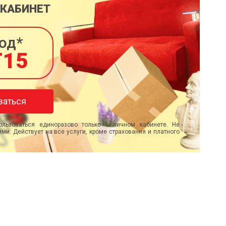
 КАБИНЕТ
од*
T15
ваться
льзоваться единоразово только в личном кабинете. Не
ми. Действует на все услуги, кроме страхования и платного