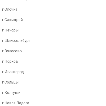
г Опочка
г Сясьстрой
г Печоры
г Шлиссельбург
г Волосово
г Порхов
г Ивангород
г Сольцы
г Колтуши
г Новая Ладога