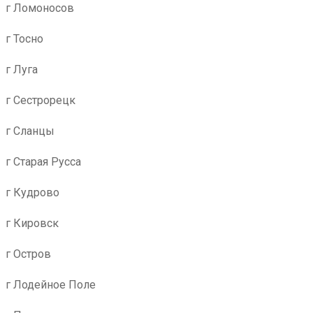
г Ломоносов
г Тосно
г Луга
г Сестрорецк
г Сланцы
г Старая Русса
г Кудрово
г Кировск
г Остров
г Лодейное Поле