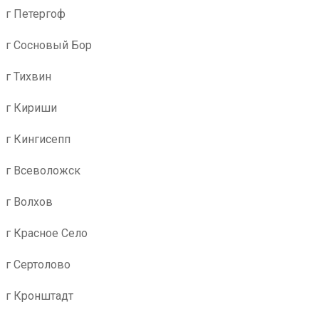
г Петергоф
г Сосновый Бор
г Тихвин
г Кириши
г Кингисепп
г Всеволожск
г Волхов
г Красное Село
г Сертолово
г Кронштадт