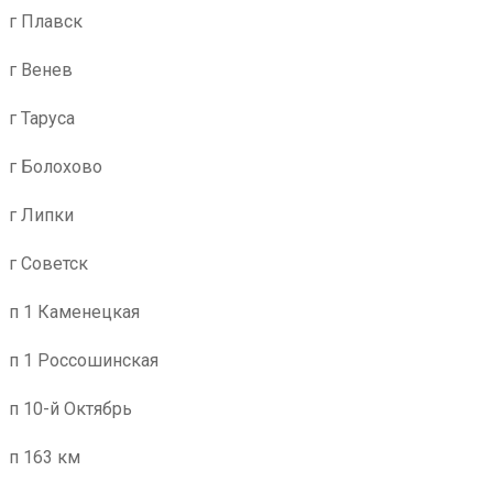
г Плавск
г Венев
г Таруса
г Болохово
г Липки
г Советск
п 1 Каменецкая
п 1 Россошинская
п 10-й Октябрь
п 163 км