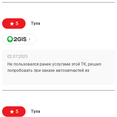
все всегда доставляется вовремя
5
Тула
02.07.2025
Не пользовался ранее услугами этой ТК, решил
попробовать при заказе автозапчастей из
Владивостока. Сроки доставки и стоимость меня
приятно удивили. Бонусом порадовали вежливые
сотрудники в пункте выдачи, буду заказывать еще.
Заказ номер 250209476
5
Тула