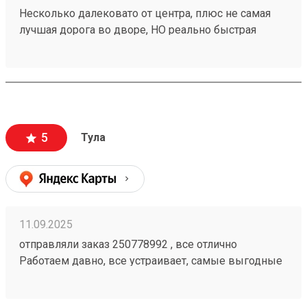
Несколько далековато от центра, плюс не самая
лучшая дорога во дворе, НО реально быстрая
доставка, иногда даже на 1-2 дня быстрее плана,
плюс адекватная ценовая политика. Так что почти 5.
Заказ 260094869.
5
Тула
11.09.2025
отправляли заказ 250778992 , все отлично
Работаем давно, все устраивает, самые выгодные
цены, сопровождение менеджера просто на
высшем уровне. Спасибо ТК за отличную работу.