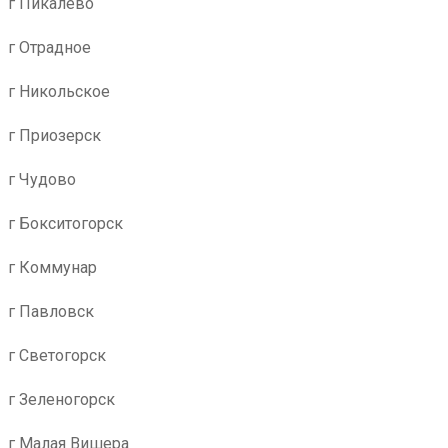
г Пикалево
г Отрадное
г Никольское
г Приозерск
г Чудово
г Бокситогорск
г Коммунар
г Павловск
г Светогорск
г Зеленогорск
г Малая Вишера