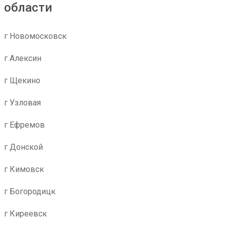
области
г Новомосковск
г Алексин
г Щекино
г Узловая
г Ефремов
г Донской
г Кимовск
г Богородицк
г Киреевск