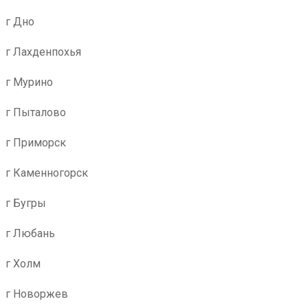
г Дно
г Лахденпохья
г Мурино
г Пыталово
г Приморск
г Каменногорск
г Бугры
г Любань
г Холм
г Новоржев