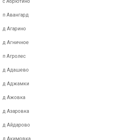
с Абрютино
п Авангард
д Агарино
д Агничное
п Агролес
д Адашево
д Аджамки
д Ажовка
д Азаровка
д Айдарово
д Акимовка