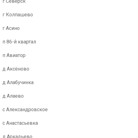
г Северск
г Колпашево
г Асино
п 86-й квартал
п Авиатор
д Аксёново
д Алабучинка
д Алаево
с Александровское
с Анастасьевка
д Аркадьево