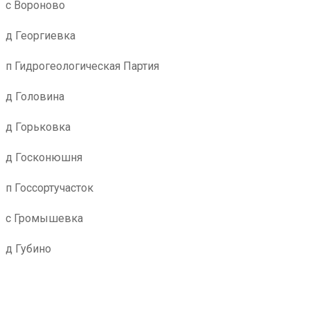
с Вороново
д Георгиевка
п Гидрогеологическая Партия
д Головина
д Горьковка
д Госконюшня
п Госсортучасток
с Громышевка
д Губино