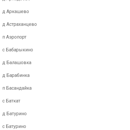
д Аркашево
д Астраханцево
п Аэропорт
с Бабарыкино
д Балашовка
д Барабинка
п Басандайка
с Баткат
д Батурино
с Батурино