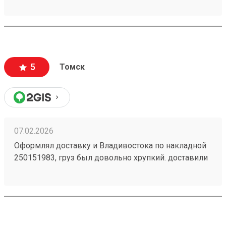
№260328762. сравнивал цены с другими ТК, тут
дешевле.
5
Томск
07.02.2026
Оформлял доставку и Владивостока по накладной
250151983, груз был довольно хрупкий. доставили
раньше срока в целости и сохранности. спасибо 👍