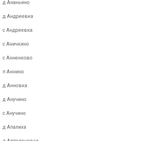
д Ананьино
д Андреевка
с Андреевка
с Аничкино
с Анненково
п Аннино
д Анновка
д Анучино
с Анучино
д Апалиха
д Апполоновка