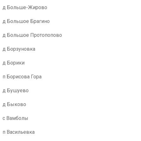
д Больше-Жирово
д Большое Брагино
д Большое Протопопово
д Борзуновка
д Борики
п Борисова Гора
д Бушуево
д Быково
с Вамболы
п Васильевка