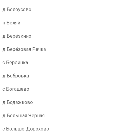
д Белоусово
п Беляй
д Берёзкино
д Берёзовая Речка
с Берлинка
д Бобровка
с Богашево
д Бодажково
д Большая Черная
с Больше-Дорохово