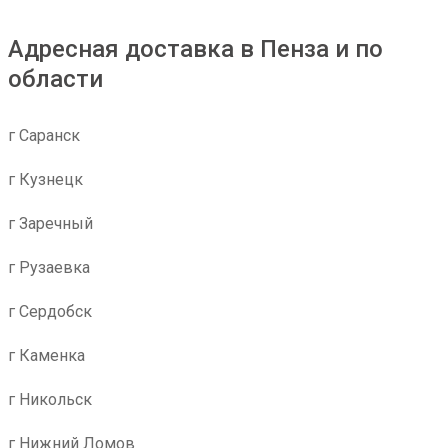
Адресная доставка в Пенза и по
области
г Саранск
г Кузнецк
г Заречный
г Рузаевка
г Сердобск
г Каменка
г Никольск
г Нижний Ломов