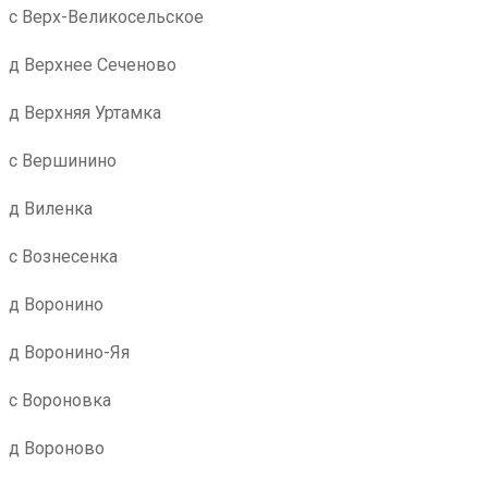
с Верх-Великосельское
д Верхнее Сеченово
д Верхняя Уртамка
с Вершинино
д Виленка
с Вознесенка
д Воронино
д Воронино-Яя
с Вороновка
д Вороново