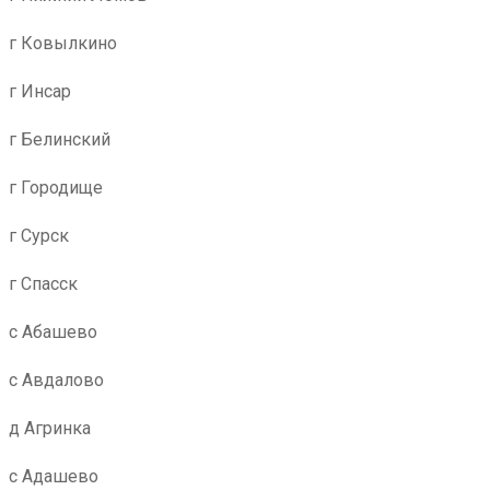
г Ковылкино
г Инсар
г Белинский
г Городище
г Сурск
г Спасск
с Абашево
с Авдалово
д Агринка
с Адашево