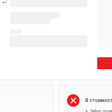
В стоимост
Забор груза