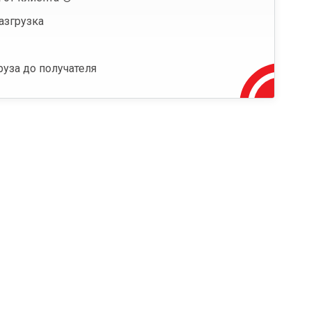
азгрузка
руза до получателя