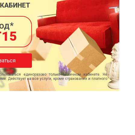
 КАБИНЕТ
од*
T15
ваться
льзоваться единоразово только в личном кабинете. Не
ми. Действует на все услуги, кроме страхования и платного